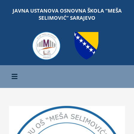
Skip
JAVNA USTANOVA OSNOVNA ŠKOLA “MEŠA
to
SELIMOVIĆ” SARAJEVO
content
Toggle
Navigation
Početna
O školi