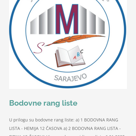
Nastava
Učenici
Školske vijesti
Obavještenja
Vijeće roditelja
Bodovne rang liste
Kontakt
U prilogu su bodovne rang liste: a) 1 BODOVNA RANG
LISTA - HEMIJA 12 ČASOVA a) 2 BODOVNA RANG LISTA -