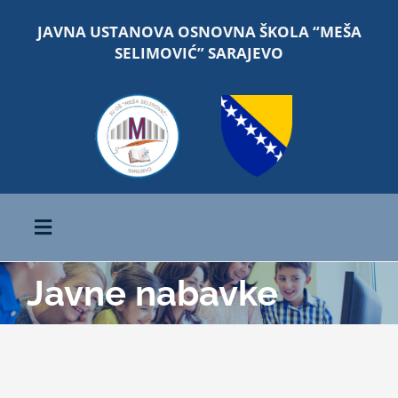
Skip
JAVNA USTANOVA OSNOVNA ŠKOLA “MEŠA
to
SELIMOVIĆ” SARAJEVO
content
Toggle
Navigation
Javne nabavke
Početna
O školi