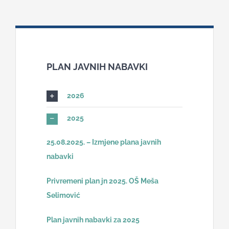
Nastava
Učenici
PLAN JAVNIH NABAVKI
Školske vijesti
2026
Obavještenja
2025
Vijeće roditelja
25.08.2025. – Izmjene plana javnih
nabavki
Kontakt
Privremeni plan jn 2025. OŠ Meša
Selimović
Plan javnih nabavki za 2025