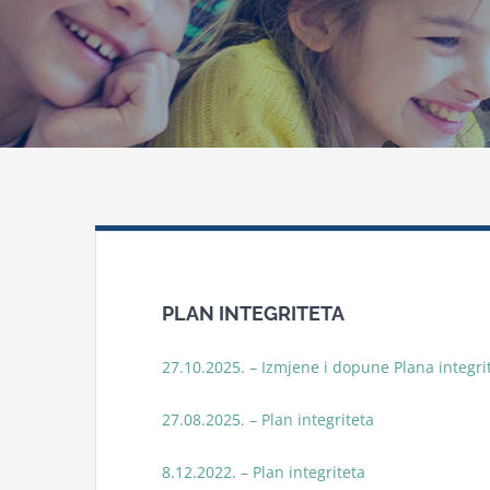
PLAN INTEGRITETA
27.10.2025. – Izmjene i dopune Plana integri
27.08.2025. – Plan integriteta
8.12.2022. – Plan integriteta