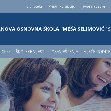
Biblioteka
Prijavi korupciju
Javne nabavke
ANOVA OSNOVNA ŠKOLA “MEŠA SELIMOVIĆ” 
ICI
ŠKOLSKE VIJESTI
OBAVJEŠTENJA
VIJEĆE RODITE