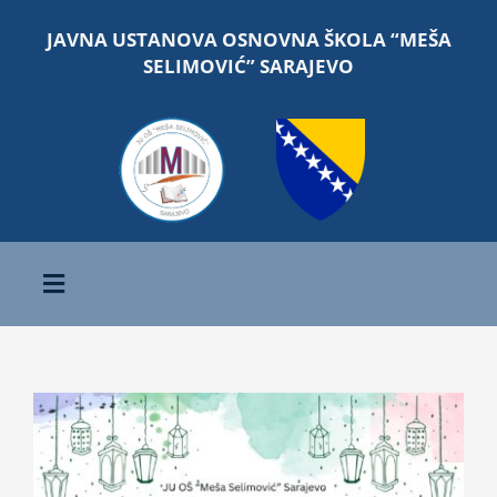
Skip
JAVNA USTANOVA OSNOVNA ŠKOLA “MEŠA
to
SELIMOVIĆ” SARAJEVO
content
Toggle
Navigation
Početna
View
O školi
Larger
Image