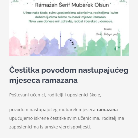
Nastava
Učenici
Školske vijesti
Obavještenja
Čestitka povodom nastupajućeg
mjeseca ramazana
Vijeće roditelja
Poštovani učenici, roditelji i uposlenici škole,
Kontakt
povodom nastupajućeg mubarek mjeseca
ramazana
upućujemo iskrene čestitke svim učenicima, roditeljima i
zaposlenicima islamske vjeroispovijesti.