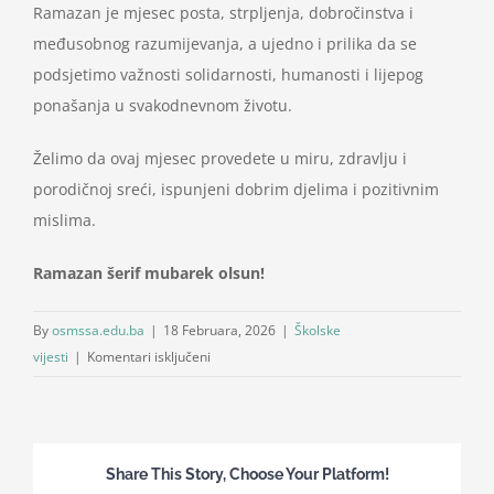
Ramazan je mjesec posta, strpljenja, dobročinstva i
međusobnog razumijevanja, a ujedno i prilika da se
podsjetimo važnosti solidarnosti, humanosti i lijepog
ponašanja u svakodnevnom životu.
Želimo da ovaj mjesec provedete u miru, zdravlju i
porodičnoj sreći, ispunjeni dobrim djelima i pozitivnim
mislima.
Ramazan šerif mubarek olsun!
By
osmssa.edu.ba
|
18 Februara, 2026
|
Školske
za
vijesti
|
Komentari isključeni
Čestitka
povodom
nastupajućeg
mjeseca
Share This Story, Choose Your Platform!
ramazana