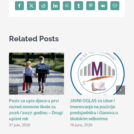
Facebook
X
Reddit
LinkedIn
WhatsApp
Tumblr
Pinterest
Vk
Email
Related Posts
Poziv za upis djece u prvi
JAVNI OGLAS za izbor i
B
razred osnovne škole za
imenovanje na pozicije
o
2026/2027. godinu – Drugi
predsjednika i članova u
n
2
upisni rok
školskim odborima
31 Jula, 2026
16 Juna, 2026