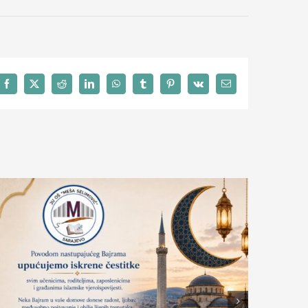
Facebook
X
Reddit
LinkedIn
WhatsApp
Tumblr
Pinterest
Vk
Email