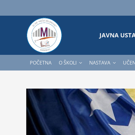
Skip
to
content
JAVNA UST
POČETNA
O ŠKOLI
NASTAVA
UČEN
View
Larger
Image