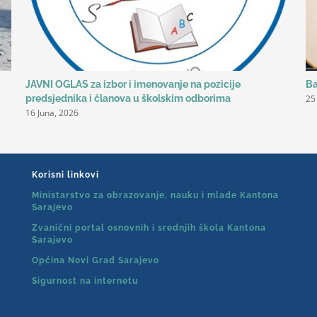
JAVNI OGLAS za izbor i imenovanje na pozicije
Ba
25
predsjednika i članova u školskim odborima
16 Juna, 2026
Korisni linkovi
Ministarstvo za obrazovanje, nauku i mlade Kantona
Sarajevo
Zvanični portal osnovnih i srednjih škola Kantona
Sarajevo
Općina Novi Grad Sarajevo
Sigurnost na internetu