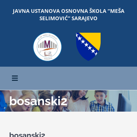
Skip
JAVNA USTANOVA OSNOVNA ŠKOLA “MEŠA
to
SELIMOVIĆ” SARAJEVO
content
Toggle
Navigation
bosanski2
Početna
O školi
bosanski2