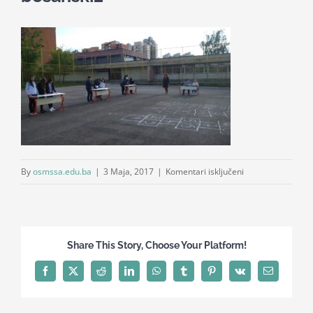
Nastava
Učenici
Školske vijesti
Obavještenja
za
By
osmssa.edu.ba
|
3 Maja, 2017
|
Komentari isključeni
bosanski2
Vijeće roditelja
Kontakt
Share This Story, Choose Your Platform!
Facebook
X
Reddit
LinkedIn
WhatsApp
Tumblr
Pinterest
Vk
Email