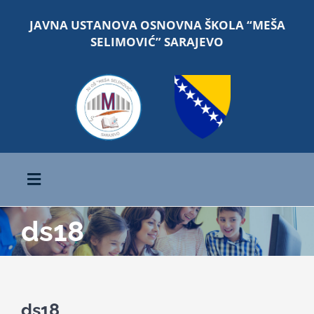
Skip
JAVNA USTANOVA OSNOVNA ŠKOLA “MEŠA
to
SELIMOVIĆ” SARAJEVO
content
Toggle
Navigation
ds18
Početna
O školi
ds18