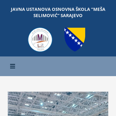
Skip
JAVNA USTANOVA OSNOVNA ŠKOLA “MEŠA
to
SELIMOVIĆ” SARAJEVO
content
Toggle
Navigation
Početna
View
O školi
Larger
Image