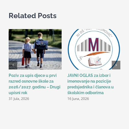
Related Posts
Poziv za upis djece u prvi
JAVNI OGLAS za izbor i
B
razred osnovne škole za
imenovanje na pozicije
o
2026/2027. godinu – Drugi
predsjednika i članova u
n
2
upisni rok
školskim odborima
31 Jula, 2026
16 Juna, 2026