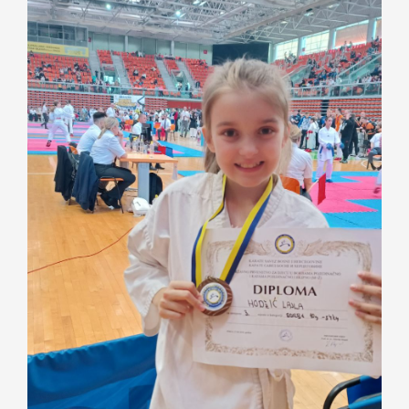
Nastava
Učenici
Školske vijesti
Obavještenja
Vijeće roditelja
Kontakt