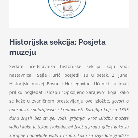
Nastava
Učenici
Historijska sekcija: Posjeta
Školske vijesti
muzeju
Obavještenja
Sedam predstavnika historijske sekcija, koju vodi
nastavnica Šejla Hurić, posjetili su u petak. 2. juna,
Historijski muzej Bosne i Hercegovine. Učenici su imali
Vijeće roditelja
priliku pogledati izložbu “Opkoljeno Sarajevo“, koja, kako
se kaže u zvaničnom prestavljanju ove izložbe,
govori o
Kontakt
upornosti, snalažljivosti i kreativnosti Sarajlija koji su 1335
dana živjeli bez struje, vode, grijanja. Kroz izložbu možete
vidjeti kako je tekao svakodnevni život u gradu, gdje i kako su
Sarajlije nabavljale vodu i hranu, kako su izgledale gradske