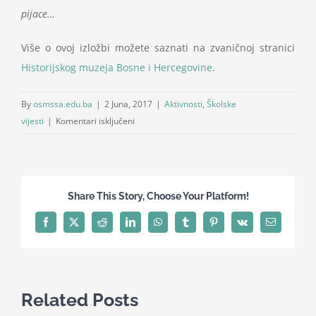
pijace…
Više o ovoj izložbi možete saznati na zvaničnoj stranici
Historijskog muzeja Bosne i Hercegovine
.
By
osmssa.edu.ba
|
2 Juna, 2017
|
Aktivnosti
,
Školske
za
vijesti
|
Komentari isključeni
Historijska
sekcija:
Posjeta
muzeju
Share This Story, Choose Your Platform!
Facebook
X
Reddit
LinkedIn
WhatsApp
Tumblr
Pinterest
Vk
Email
Related Posts