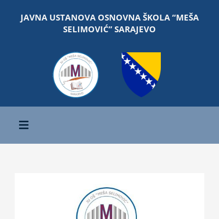
Skip
JAVNA USTANOVA OSNOVNA ŠKOLA “MEŠA
to
SELIMOVIĆ” SARAJEVO
content
Toggle
Navigation
Početna
View
O školi
Larger
Image