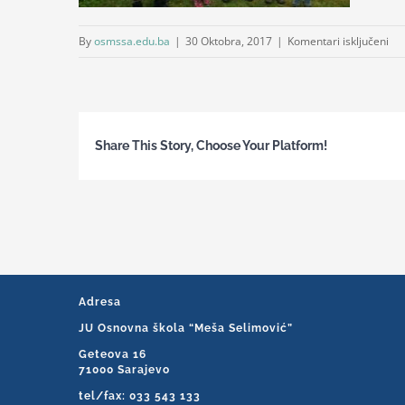
za
By
osmssa.edu.ba
|
30 Oktobra, 2017
|
Komentari isključeni
du
br
Share This Story, Choose Your Platform!
Adresa
JU Osnovna škola “Meša Selimović”
Geteova 16
71000 Sarajevo
tel/fax: 033 543 133