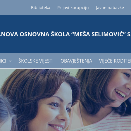
Biblioteka
Prijavi korupciju
Javne nabavke
ANOVA OSNOVNA ŠKOLA “MEŠA SELIMOVIĆ” 
ICI
ŠKOLSKE VIJESTI
OBAVJEŠTENJA
VIJEĆE RODITE