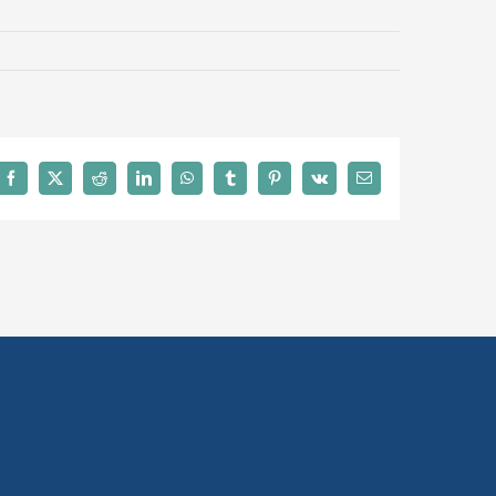
Facebook
X
Reddit
LinkedIn
WhatsApp
Tumblr
Pinterest
Vk
Email