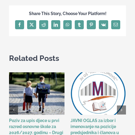
znanja:
nekoliko
Share This Story, Choose Your Platform!
napomena
Facebook
X
Reddit
LinkedIn
WhatsApp
Tumblr
Pinterest
Vk
Email
Related Posts
Poziv za upis djece u prvi
JAVNI OGLAS za izbor i
B
razred osnovne škole za
imenovanje na pozicije
o
2026/2027. godinu – Drugi
predsjednika i članova u
n