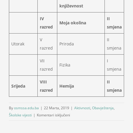
književnost
IV
II
Moja okolina
razred
smjena
V
II
Utorak
Priroda
razred
smjena
VII
I
Fizika
razred
smjena
VIII
II
Srijeda
Hemija
razred
smjena
By
osmssa.edu.ba
|
22 Marta, 2019
|
Aktivnosti
,
Obavještenja
,
za
Školske vijesti
|
Komentari isključeni
Interna
evaluacija