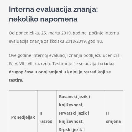
Interna evaluacija znanja:
nekoliko napomena
Od ponedjeljka, 25. marta 2019. godine, počinje interna
evaluacija znanja za školsku 2018/2019. godinu.
Ove godine internoj evaluaciji znanja podliježu učenici II,
IV, V, VII i VIII razreda. Testiranje će se odvijati
u toku
drugog časa u onoj smjeni u kojoj je razred koji se
testira.
Bosanski jezik i
književnost,
II
Hrvatski jezik i
II
Ponedjeljak
razred
književnost,
smjena
Srpski jezik i