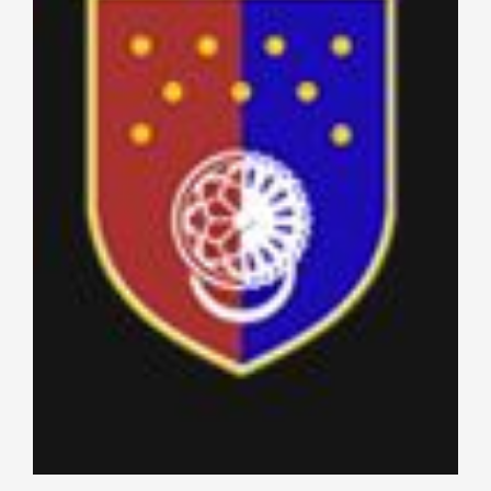
Nastava
Učenici
Školske vijesti
Obavještenja
Vijeće roditelja
Kontakt