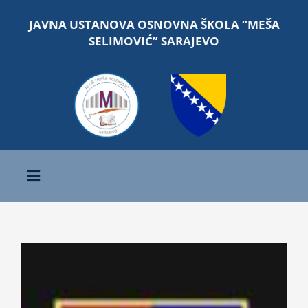
Skip
JAVNA USTANOVA OSNOVNA ŠKOLA “MEŠA
to
SELIMOVIĆ” SARAJEVO
content
Toggle
Navigation
Početna
View
O školi
Larger
Image