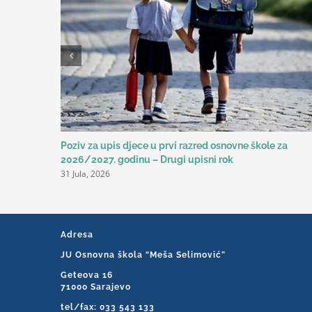
Poziv za upis djece u prvi razred osnovne škole za
2026/2027. godinu – Drugi upisni rok
31 Jula, 2026
Adresa
JU Osnovna škola “Meša Selimović”
Geteova 16
71000 Sarajevo
tel/fax: 033 543 133