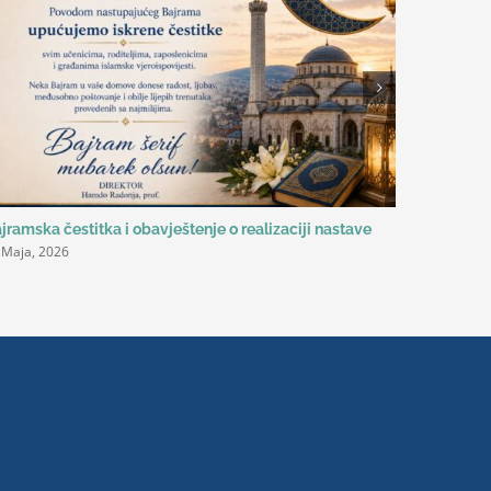
jramska čestitka i obavještenje o realizaciji nastave
Always ed
 Maja, 2026
školi
11 Maja, 20