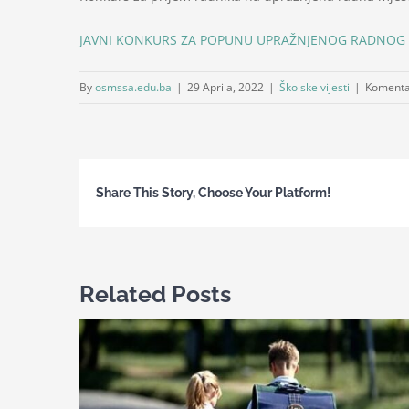
JAVNI KONKURS ZA POPUNU UPRAŽNJENOG RADNOG 
By
osmssa.edu.ba
|
29 Aprila, 2022
|
Školske vijesti
|
Komentar
Share This Story, Choose Your Platform!
Related Posts