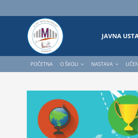
Skip
to
content
JAVNA UST
POČETNA
O ŠKOLI
NASTAVA
UČEN
View
Larger
Image