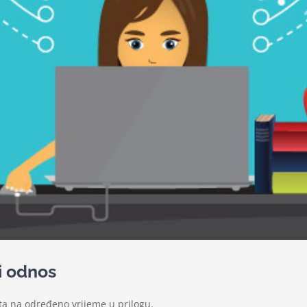
i odnos
a na određeno vrijeme u prilogu.