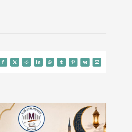
Facebook
X
Reddit
LinkedIn
WhatsApp
Tumblr
Pinterest
Vk
Email