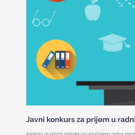
Javni konkurs za prijem u radn
Konkurs za prijem radnika na upražnjena radna mjest