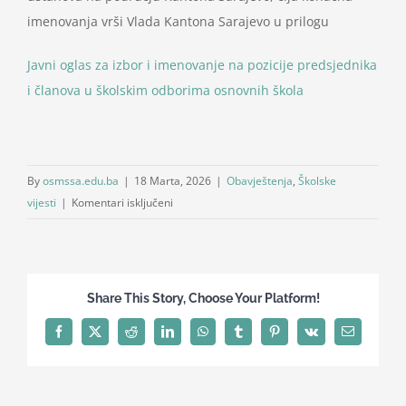
imenovanja vrši Vlada Kantona Sarajevo u prilogu
Javni oglas za izbor i imenovanje na pozicije predsjednika
i članova u školskim odborima osnovnih škola
By
osmssa.edu.ba
|
18 Marta, 2026
|
Obavještenja
,
Školske
za
vijesti
|
Komentari isključeni
Javni
oglas
Share This Story, Choose Your Platform!
Facebook
X
Reddit
LinkedIn
WhatsApp
Tumblr
Pinterest
Vk
Email