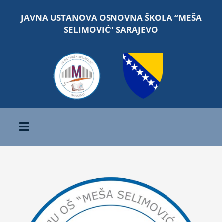
Skip
JAVNA USTANOVA OSNOVNA ŠKOLA “MEŠA
to
SELIMOVIĆ” SARAJEVO
content
Toggle
Navigation
Početna
View
O školi
Larger
Image