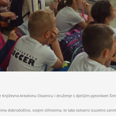
e Književno-kreativnu čitaonicu i druženje s dječijim pjesnikom Ši
čima dobrodošlice, svojim stihovima, te tako ostvario izuzetno zanim