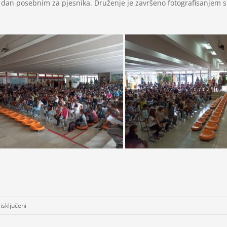
j dan posebnim za pjesnika. Druženje je završeno fotografisanjem s 
za
isključeni
Književno-