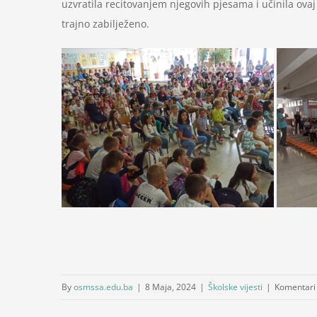
uzvratila recitovanjem njegovih pjesama i učinila ova
trajno zabilježeno.
By
osmssa.edu.ba
|
8 Maja, 2024
|
Školske vijesti
|
Komentari 