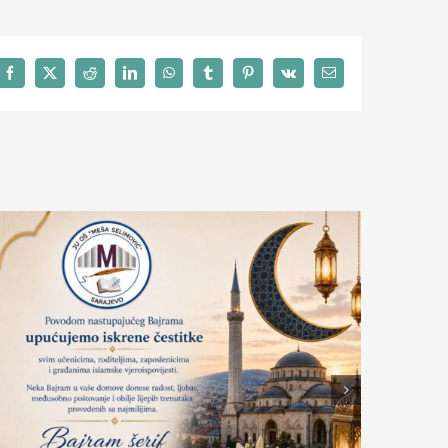
Facebook
X
Reddit
LinkedIn
WhatsApp
Tumblr
Pinterest
Vk
Email