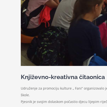
Književno-kreativna čitaonica
Udruženje za promociju kulture „ Fani“ organizovalo j
škole.
Pjesnik je svojim dolaskom počastio djecu lijepim rije