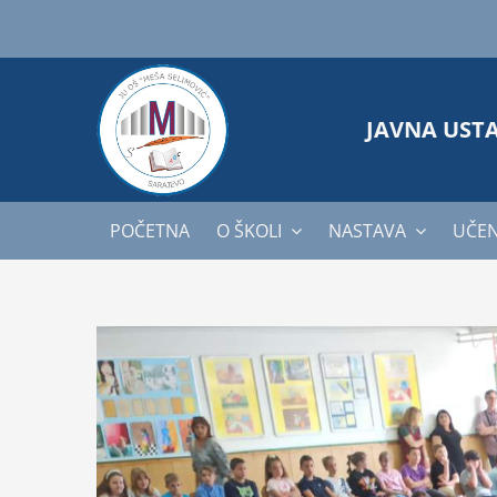
Skip
to
content
JAVNA UST
POČETNA
O ŠKOLI
NASTAVA
UČEN
View
Larger
Image