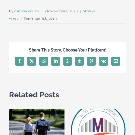
By
osmssa.edu.ba
|
24 Novembra, 2023
|
Školske
za
vijesti
|
Komentari isključeni
Mali
kreativci
obilježili
Dan
Share This Story, Choose Your Platform!
državnosti
Facebook
X
Reddit
LinkedIn
WhatsApp
Tumblr
Pinterest
Vk
Email
Related Posts