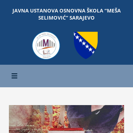
Skip
JAVNA USTANOVA OSNOVNA ŠKOLA “MEŠA
to
SELIMOVIĆ” SARAJEVO
content
Toggle
Navigation
Početna
View
O školi
Larger
Image