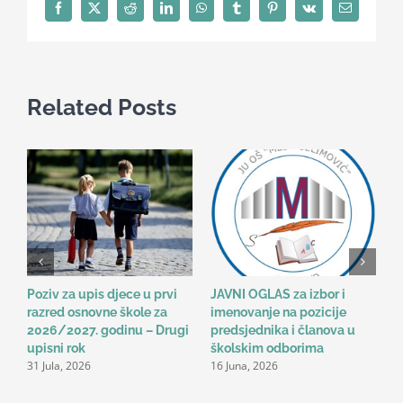
“Emocionalni
Facebook
X
Reddit
LinkedIn
WhatsApp
Tumblr
Pinterest
Vk
Email
izazovi
u
odgojno-
obrazovnom
Related Posts
radu”
Poziv za upis djece u prvi
JAVNI OGLAS za izbor i
B
razred osnovne škole za
imenovanje na pozicije
o
2026/2027. godinu – Drugi
predsjednika i članova u
n
2
upisni rok
školskim odborima
31 Jula, 2026
16 Juna, 2026