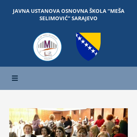
Skip
JAVNA USTANOVA OSNOVNA ŠKOLA “MEŠA
to
SELIMOVIĆ” SARAJEVO
content
Toggle
Navigation
Početna
View
O školi
Larger
Image