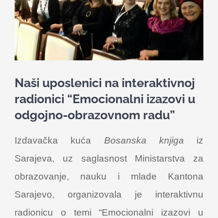
Nastava
Učenici
Školske vijesti
Naši uposlenici na interaktivnoj
radionici “Emocionalni izazovi u
Obavještenja
odgojno-obrazovnom radu”
Vijeće roditelja
Izdavačka kuća
Bosanska knjiga
iz
Sarajeva, uz saglasnost Ministarstva za
Kontakt
obrazovanje, nauku i mlade Kantona
Sarajevo, organizovala je interaktivnu
radionicu o temi “Emocionalni izazovi u