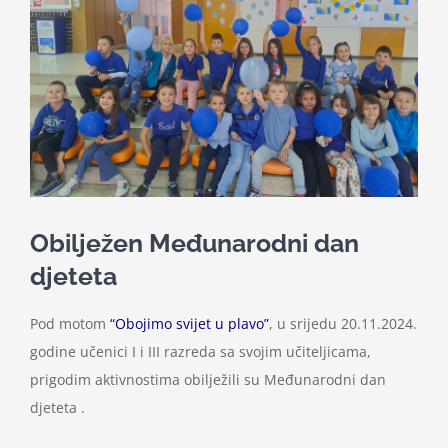
Nastava
Učenici
Školske vijesti
Obavještenja
Obilježen Međunarodni dan
djeteta
Vijeće roditelja
Pod motom
“Obojimo svijet u plavo”
, u srijedu 20.11.2024.
Kontakt
godine učenici I i III razreda sa svojim učiteljicama,
prigodim aktivnostima obilježili su Međunarodni dan
djeteta .