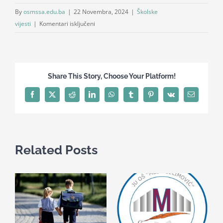
By
osmssa.edu.ba
|
22 Novembra, 2024
|
Školske
za
vijesti
|
Komentari isključeni
Obilježen
Međunarodni
dan
djeteta
Share This Story, Choose Your Platform!
Facebook
X
Reddit
LinkedIn
WhatsApp
Tumblr
Pinterest
Vk
Email
Related Posts