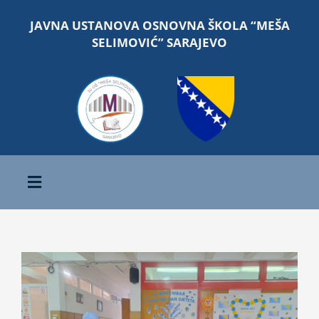
Skip
JAVNA USTANOVA OSNOVNA ŠKOLA “MEŠA
to
SELIMOVIĆ” SARAJEVO
content
Toggle
Navigation
Početna
View
O školi
Larger
Image