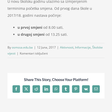
U novu školsku godinu ulazimo sa izmijenjenim
terminima početka smjena. Od prvog dana škole u
2017/18. godini nastava počinje:
u prvoj smjeni
od 8.00 sati,
u drugoj smjeni
od 13.25 sati.
By
osmssa.edu.ba
|
12 Juna, 2017
|
Aktivnosti
,
Informacije
,
Školske
za
vijesti
|
Komentari isključeni
Od
naredne
školske
godine:
Share This Story, Choose Your Platform!
Nastava
u
Facebook
X
Reddit
LinkedIn
WhatsApp
Tumblr
Pinterest
Vk
Email
drugoj
smjeni
počinje