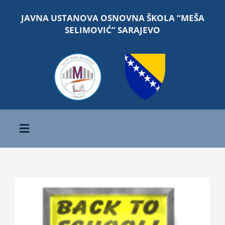
Skip
JAVNA USTANOVA OSNOVNA ŠKOLA “MEŠA
to
SELIMOVIĆ” SARAJEVO
content
Toggle
Navigation
Početna
View
O školi
Larger
Image