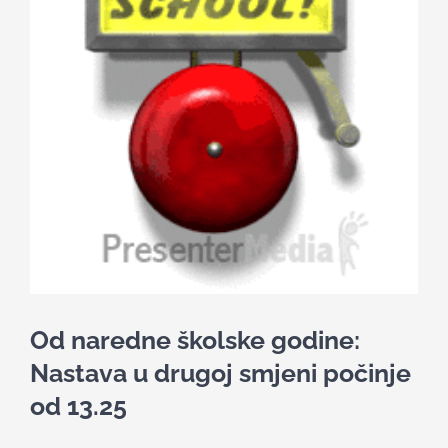
Nastava
Učenici
Školske vijesti
Obavještenja
Vijeće roditelja
Od naredne školske godine:
Kontakt
Nastava u drugoj smjeni počinje
od 13.25