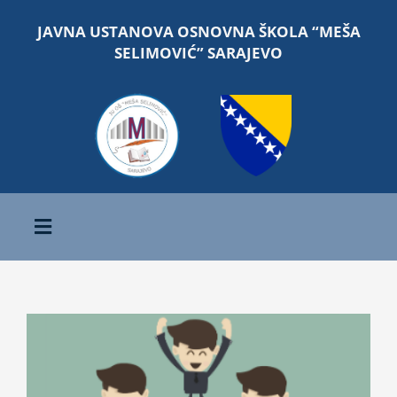
Skip
JAVNA USTANOVA OSNOVNA ŠKOLA “MEŠA
to
SELIMOVIĆ” SARAJEVO
content
Toggle
Navigation
Početna
View
O školi
Larger
Image