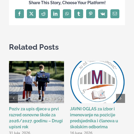
Share This Story, Choose Your Platform!
Engleskog
jezika
Facebook
X
Reddit
LinkedIn
WhatsApp
Tumblr
Pinterest
Vk
Email
Related Posts
Poziv za upis djece u prvi
JAVNI OGLAS za izbor i
B
razred osnovne škole za
imenovanje na pozicije
o
2026/2027. godinu – Drugi
predsjednika i članova u
n
2
upisni rok
školskim odborima
31 Jula, 2026
16 Juna, 2026