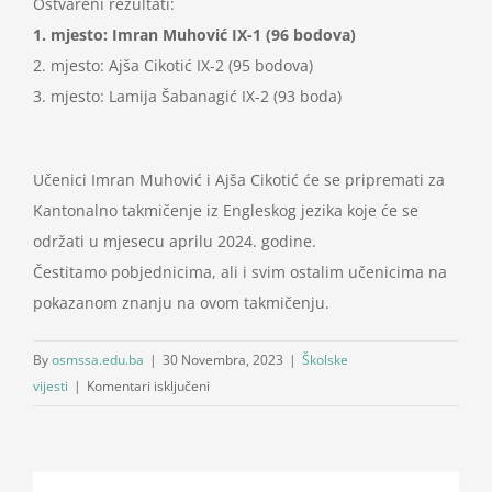
Ostvareni rezultati:
1. mjesto: Imran Muhović IX-1 (96 bodova)
2. mjesto: Ajša Cikotić IX-2 (95 bodova)
3. mjesto: Lamija Šabanagić IX-2 (93 boda)
Učenici Imran Muhović i Ajša Cikotić će se pripremati za
Kantonalno takmičenje iz Engleskog jezika koje će se
održati u mjesecu aprilu 2024. godine.
Čestitamo pobjednicima, ali i svim ostalim učenicima na
pokazanom znanju na ovom takmičenju.
By
osmssa.edu.ba
|
30 Novembra, 2023
|
Školske
za
vijesti
|
Komentari isključeni
Održano
Školsko
tamičenje
iz