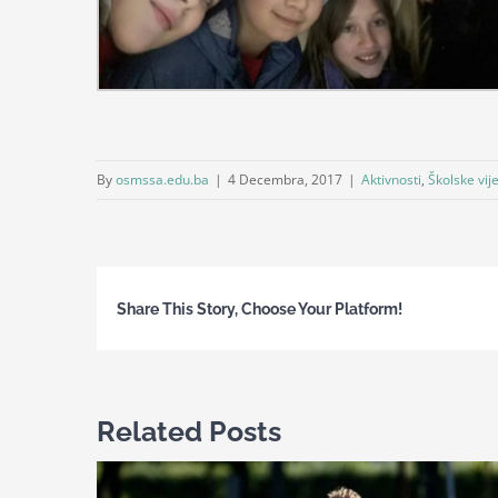
By
osmssa.edu.ba
|
4 Decembra, 2017
|
Aktivnosti
,
Školske vije
Share This Story, Choose Your Platform!
Related Posts