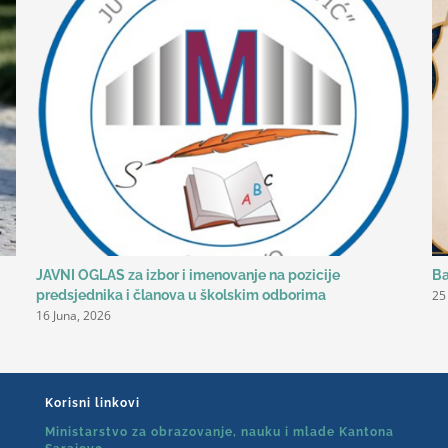
JAVNI OGLAS za izbor i imenovanje na pozicije
Ba
25
predsjednika i članova u školskim odborima
16 Juna, 2026
Korisni linkovi
Ministarstvo za obrazovanje, nauku i mlade Kantona