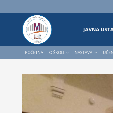
Skip
to
content
JAVNA UST
POČETNA
O ŠKOLI
NASTAVA
UČEN
View
Larger
Image