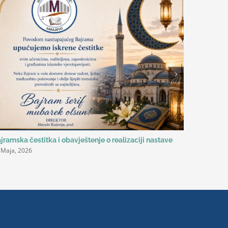
jramska čestitka i obavještenje o realizaciji nastave
Always ed
 Maja, 2026
školi
11 Maja, 20