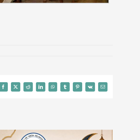
Facebook
X
Reddit
LinkedIn
WhatsApp
Tumblr
Pinterest
Vk
Email