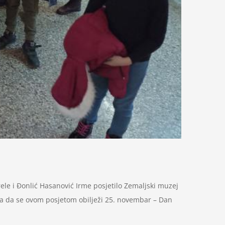
ele i Đonlić Hasanović Irme posjetilo Zemaljski muzej
oda da se ovom posjetom obilježi 25. novembar – Dan