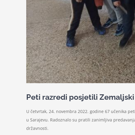
Peti razredi posjetili Zemaljsk
U četvrtak, 24. novembra 2022. godine 67 učenika peti
u Sarajevu. Radoznalo su pratili zanimljiva predavanj
državnosti.