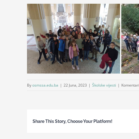
By
osmssa.edu.ba
|
22 Juna, 2023
|
Školske vijesti
|
Komentari 
Share This Story, Choose Your Platform!