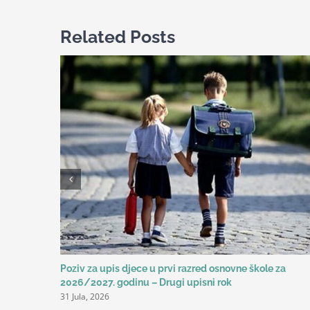
Related Posts
Poziv za upis djece u prvi razred osnovne škole za
2026/2027. godinu – Drugi upisni rok
31 Jula, 2026