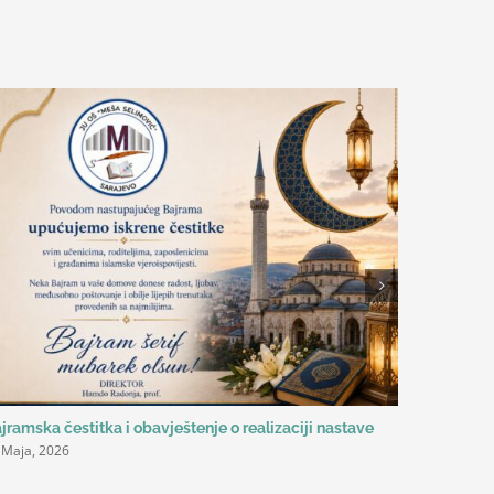
jramska čestitka i obavještenje o realizaciji nastave
Always ed
 Maja, 2026
školi
11 Maja, 20