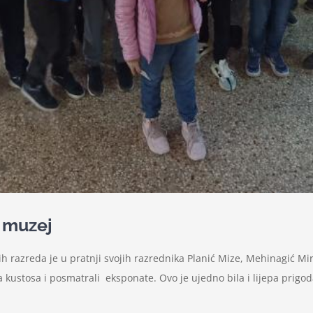
i muzej
h razreda je u pratnji svojih razrednika Planić Mize, Mehinagić Mir
a kustosa i posmatrali eksponate. Ovo je ujedno bila i lijepa prig