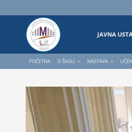
Skip
to
content
JAVNA UST
POČETNA
O ŠKOLI
NASTAVA
UČEN
View
Larger
Image