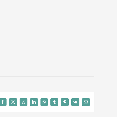
Facebook
X
Reddit
LinkedIn
WhatsApp
Tumblr
Pinterest
Vk
Email