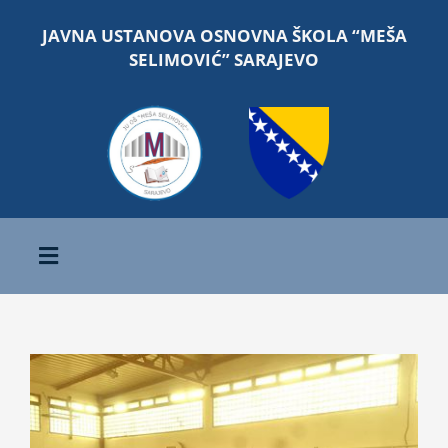
Skip
JAVNA USTANOVA OSNOVNA ŠKOLA “MEŠA
to
SELIMOVIĆ” SARAJEVO
content
Toggle
Navigation
Početna
View
O školi
Larger
Image