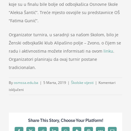
koje su u finalu bile bolje od odbojkašica Osnovne škole
“Aleksa Šantić”. Treće mjesto osvojile su predstavnice OŠ
“Fatima Gunić”.
Organizator turnira, u saradnji sa našom školom, bilo je
Ženski odbojkaški klub Alipašino polje – Zvono, o čijem se
radu i aktivnostima možete informisati na ovom
linku
.
Organizatori planiraju da ovaj turnir postane
tradicionalan.
By
osmssa.edu.ba
|
5 Marta, 2019
|
Školske vijesti
|
Komentari
za
isključeni
Povodom
Dana
nezavisnosti
održan
Share This Story, Choose Your Platform!
prvi