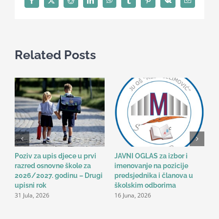
odbojkaški
Facebook
X
Reddit
LinkedIn
WhatsApp
Tumblr
Pinterest
Vk
Email
turnir
Related Posts
Poziv za upis djece u prvi
JAVNI OGLAS za izbor i
B
razred osnovne škole za
imenovanje na pozicije
o
2026/2027. godinu – Drugi
predsjednika i članova u
n
2
upisni rok
školskim odborima
31 Jula, 2026
16 Juna, 2026