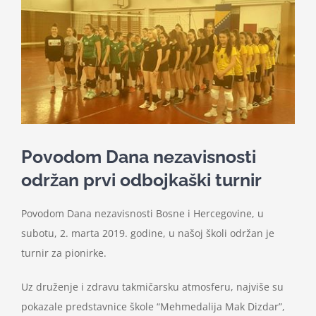
Nastava
Učenici
Školske vijesti
Obavještenja
Povodom Dana nezavisnosti
održan prvi odbojkaški turnir
Vijeće roditelja
Povodom Dana nezavisnosti Bosne i Hercegovine, u
subotu, 2. marta 2019. godine, u našoj školi održan je
Kontakt
turnir za pionirke.
Uz druženje i zdravu takmičarsku atmosferu, najviše su
pokazale predstavnice škole “Mehmedalija Mak Dizdar”,