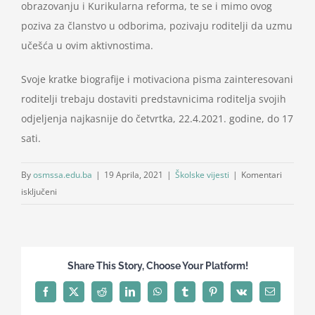
obrazovanju i Kurikularna reforma, te se i mimo ovog
poziva za članstvo u odborima, pozivaju roditelji da uzmu
učešća u ovim aktivnostima.
Svoje kratke biografije i motivaciona pisma zainteresovani
roditelji trebaju dostaviti predstavnicima roditelja svojih
odjeljenja najkasnije do četvrtka, 22.4.2021. godine, do 17
sati.
By
osmssa.edu.ba
|
19 Aprila, 2021
|
Školske vijesti
|
Komentari
za
isključeni
Poziv
za
roditelje
Share This Story, Choose Your Platform!
Facebook
X
Reddit
LinkedIn
WhatsApp
Tumblr
Pinterest
Vk
Email