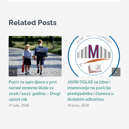
Related Posts
Poziv za upis djece u prvi
JAVNI OGLAS za izbor i
B
razred osnovne škole za
imenovanje na pozicije
o
2026/2027. godinu – Drugi
predsjednika i članova u
n
2
upisni rok
školskim odborima
31 Jula, 2026
16 Juna, 2026