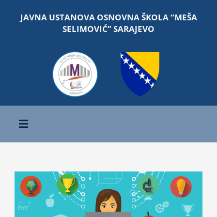
Skip
JAVNA USTANOVA OSNOVNA ŠKOLA “MEŠA
to
SELIMOVIĆ” SARAJEVO
content
Toggle
Navigation
Početna
View
O školi
Larger
Image