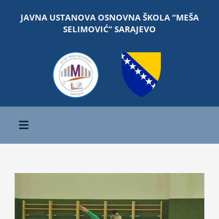
Skip
JAVNA USTANOVA OSNOVNA ŠKOLA “MEŠA
to
SELIMOVIĆ” SARAJEVO
content
Toggle
Navigation
Početna
View
O školi
Larger
Image