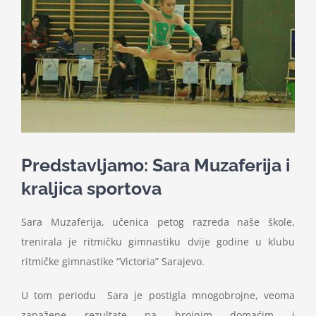
Nastava
Učenici
Školske vijesti
Obavještenja
Predstavljamo: Sara Muzaferija i
kraljica sportova
Vijeće roditelja
Sara Muzaferija, učenica petog razreda naše škole,
Kontakt
trenirala je ritmičku gimnastiku dvije godine u klubu
ritmičke gimnastike “Victoria” Sarajevo.
U tom periodu Sara je postigla mnogobrojne, veoma
zapažene rezultate na brojnim domaćim i