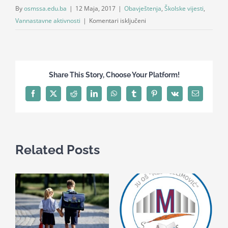
By
osmssa.edu.ba
|
12 Maja, 2017
|
Obavještenja
,
Školske vijesti
,
za
Vannastavne aktivnosti
|
Komentari isključeni
Predstavljamo:
Sara
Muzaferija
i
Share This Story, Choose Your Platform!
kraljica
sportova
Facebook
X
Reddit
LinkedIn
WhatsApp
Tumblr
Pinterest
Vk
Email
Related Posts