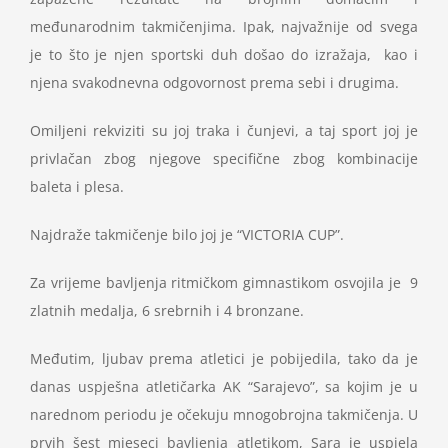
međunarodnim takmičenjima. Ipak, najvažnije od svega
je to što je njen sportski duh došao do izražaja, kao i
njena svakodnevna odgovornost prema sebi i drugima.
Omiljeni rekviziti su joj traka i čunjevi, a taj sport joj je
privlačan zbog njegove specifične zbog kombinacije
baleta i plesa.
Najdraže takmičenje bilo joj je “VICTORIA CUP”.
Za vrijeme bavljenja ritmičkom gimnastikom osvojila je 9
zlatnih medalja, 6 srebrnih i 4 bronzane.
Međutim, ljubav prema atletici je pobijedila, tako da je
danas uspješna atletičarka AK “Sarajevo”, sa kojim je u
narednom periodu je očekuju mnogobrojna takmičenja. U
prvih šest mjeseci bavljenja atletikom, Sara je uspjela