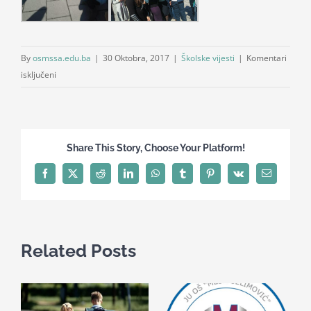
By
osmssa.edu.ba
|
30 Oktobra, 2017
|
Školske vijesti
|
Komentari
za
isključeni
Projektni
zadatak
EU
i
Share This Story, Choose Your Platform!
vanučionička
nastava
Facebook
X
Reddit
LinkedIn
WhatsApp
Tumblr
Pinterest
Vk
Email
Related Posts