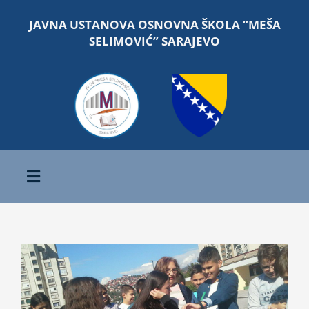
Skip
JAVNA USTANOVA OSNOVNA ŠKOLA “MEŠA
to
SELIMOVIĆ” SARAJEVO
content
Toggle
Navigation
Početna
View
O školi
Larger
Image