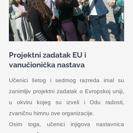
Nastava
Učenici
Školske vijesti
Projektni zadatak EU i
Obavještenja
vanučionička nastava
Učenici šetog i sedmog razreda imal su
Vijeće roditelja
zanimljiv projektni zadatak o Evropskoj uniji,
Kontakt
u okviru kojeg su izveli i Odu radosti,
zvaničnu himnu ove organizacije.
Osim toga, učenici injigova nastavnica