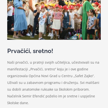
Nastava
Učenici
Školske vijesti
Prvačići, sretno!
Obavještenja
Naši prvačići, u pratnji svojih učiteljica, učestvovali su na
Vijeće roditelja
manifestaciji „Prvačići, sretno“ koju je i ove godine
organizovala Općina Novi Grad u Centru „Safet Zajko“.
Kontakt
Uživali su u zabavnom programu i druženju. Svi mališani
su dobili anatomske ruksake sa školskim priborom.
Načelnik Semir Efendić poželio im je sretne i uspješne
školske dane.