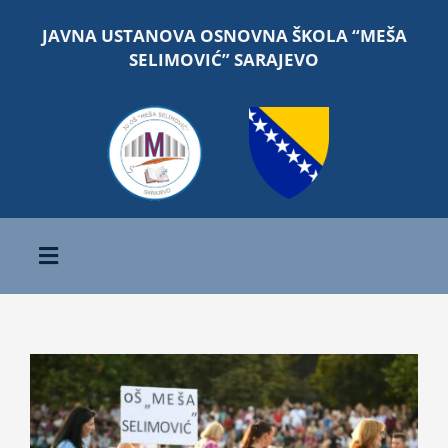
Skip
JAVNA USTANOVA OSNOVNA ŠKOLA “MEŠA
to
SELIMOVIĆ” SARAJEVO
content
Toggle
Navigation
Početna
View
O školi
Larger
Image