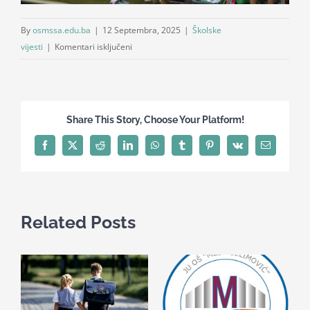
By
osmssa.edu.ba
|
12 Septembra, 2025
|
Školske
za
vijesti
|
Komentari isključeni
Prvačići,
sretno!
Share This Story, Choose Your Platform!
Facebook
X
Reddit
LinkedIn
WhatsApp
Tumblr
Pinterest
Vk
Email
Related Posts