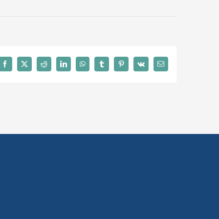
Facebook
X
Reddit
LinkedIn
WhatsApp
Tumblr
Pinterest
Vk
Email