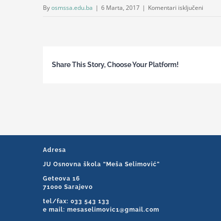
za
By
osmssa.edu.ba
|
6 Marta, 2017
|
Komentari isključeni
3
Share This Story, Choose Your Platform!
Adresa
JU Osnovna škola “Meša Selimović”
Geteova 16
71000 Sarajevo
tel/fax: 033 543 133
e mail: mesaselimovic1@gmail.com