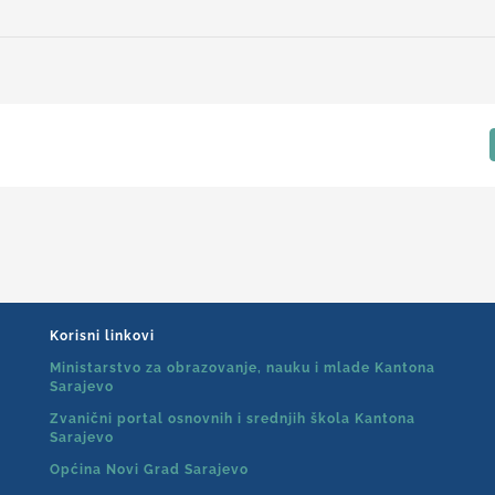
Korisni linkovi
Ministarstvo za obrazovanje, nauku i mlade Kantona
Sarajevo
Zvanični portal osnovnih i srednjih škola Kantona
Sarajevo
Općina Novi Grad Sarajevo