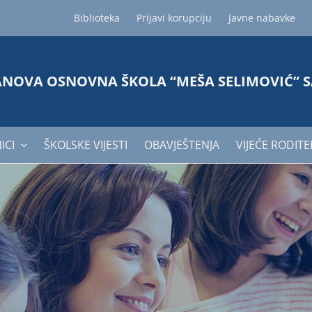
Biblioteka
Prijavi korupciju
Javne nabavke
ANOVA OSNOVNA ŠKOLA “MEŠA SELIMOVIĆ” 
ICI
ŠKOLSKE VIJESTI
OBAVJEŠTENJA
VIJEĆE RODITE