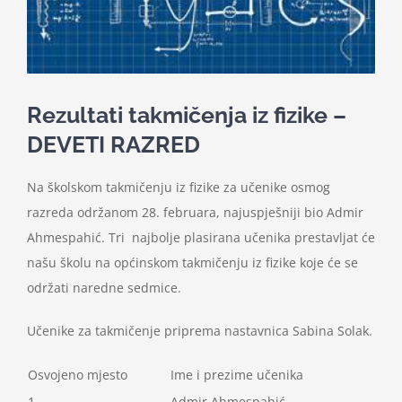
Nastava
Učenici
Rezultati takmičenja iz fizike –
Školske vijesti
DEVETI RAZRED
Na školskom takmičenju iz fizike za učenike osmog
Obavještenja
razreda održanom 28. februara, najuspješniji bio Admir
Ahmespahić. Tri najbolje plasirana učenika prestavljat će
Vijeće roditelja
našu školu na općinskom takmičenju iz fizike koje će se
održati naredne sedmice.
Kontakt
Učenike za takmičenje priprema nastavnica Sabina Solak.
Osvojeno mjesto
Ime i prezime učenika
1.
Admir Ahmespahić