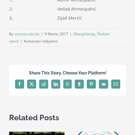
2.
Vedad Ahmespahić
3.
Zijad Merzić
By
osmssa.edu.ba
|
9 Marta, 2017
|
Obavještenja
,
Školske
za
vijesti
|
Komentari isključeni
Rezultati
takmičenja
iz
fizike
Share This Story, Choose Your Platform!
–
DEVETI
Facebook
X
Reddit
LinkedIn
WhatsApp
Tumblr
Pinterest
Vk
Email
RAZRED
Related Posts