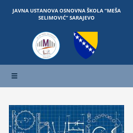
Skip
JAVNA USTANOVA OSNOVNA ŠKOLA “MEŠA
to
SELIMOVIĆ” SARAJEVO
content
Toggle
Navigation
Početna
View
O školi
Larger
Image