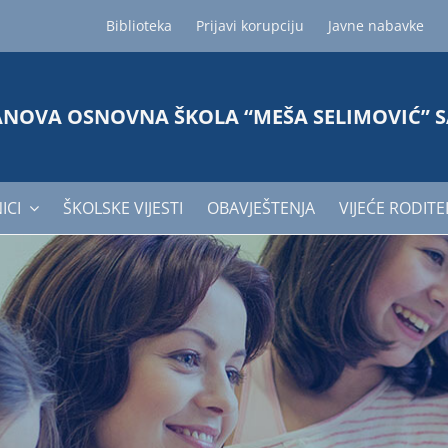
Biblioteka
Prijavi korupciju
Javne nabavke
ANOVA OSNOVNA ŠKOLA “MEŠA SELIMOVIĆ” 
ICI
ŠKOLSKE VIJESTI
OBAVJEŠTENJA
VIJEĆE RODITE