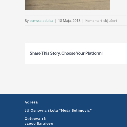
za
By
osmssa.edu.ba
|
18 Maja, 2018
|
Komentari isključeni
sved1
Share This Story, Choose Your Platform!
Adresa
JU Osnovna škola “Meša Selimović”
Geteova 16
71000 Sarajevo