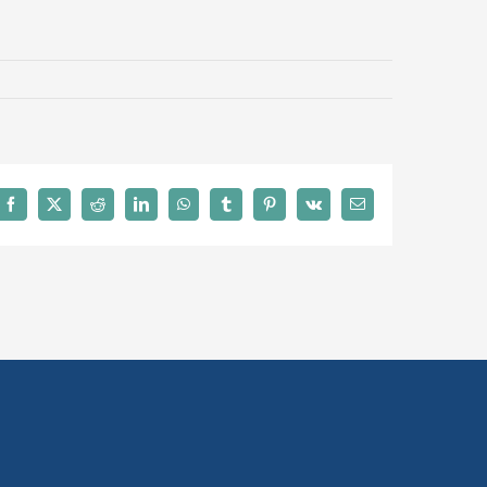
Facebook
X
Reddit
LinkedIn
WhatsApp
Tumblr
Pinterest
Vk
Email