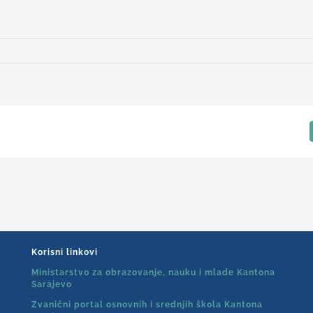
Korisni linkovi
Ministarstvo za obrazovanje, nauku i mlade Kantona
Sarajevo
Zvanični portal osnovnih i srednjih škola Kantona