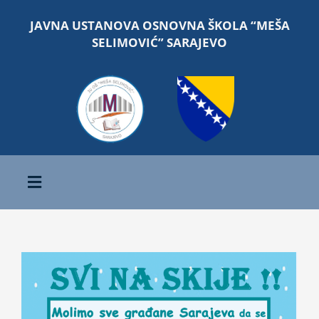
Skip
JAVNA USTANOVA OSNOVNA ŠKOLA “MEŠA
to
SELIMOVIĆ” SARAJEVO
content
Toggle
Navigation
Početna
View
O školi
Larger
Image