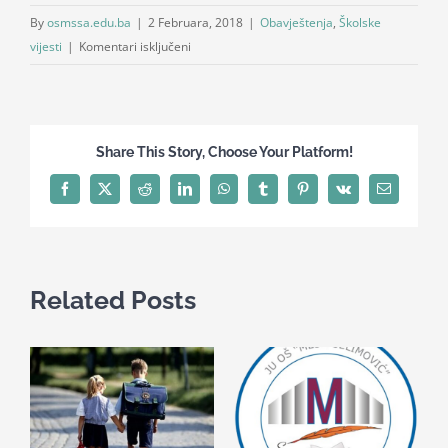
By
osmssa.edu.ba
|
2 Februara, 2018
|
Obavještenja
,
Školske
za
vijesti
|
Komentari isključeni
Škola
skijanja
Share This Story, Choose Your Platform!
Facebook
X
Reddit
LinkedIn
WhatsApp
Tumblr
Pinterest
Vk
Email
Related Posts