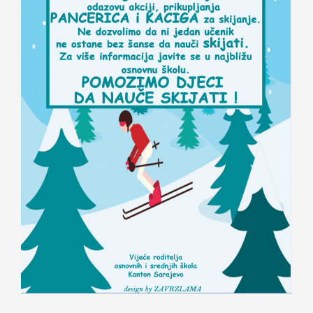
Nastava
Učenici
Školske vijesti
Obavještenja
Vijeće roditelja
Kontakt