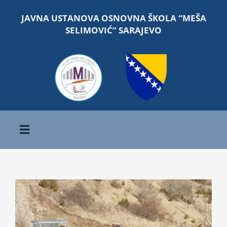
Skip
JAVNA USTANOVA OSNOVNA ŠKOLA “MEŠA
to
SELIMOVIĆ” SARAJEVO
content
Toggle
Navigation
Početna
View
O školi
Larger
Image