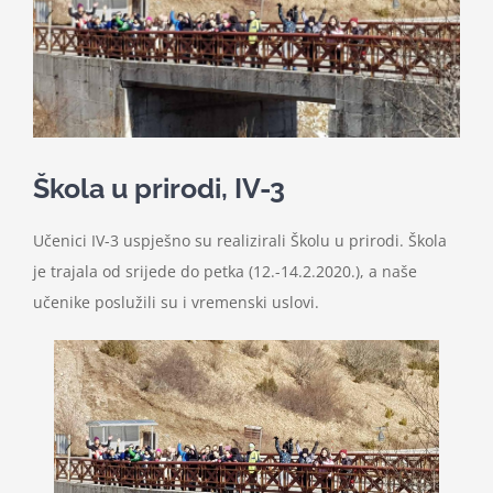
Nastava
Učenici
Školske vijesti
Škola u prirodi, IV-3
Obavještenja
Učenici IV-3 uspješno su realizirali Školu u prirodi. Škola
je trajala od srijede do petka (12.-14.2.2020.), a naše
učenike poslužili su i vremenski uslovi.
Vijeće roditelja
Kontakt