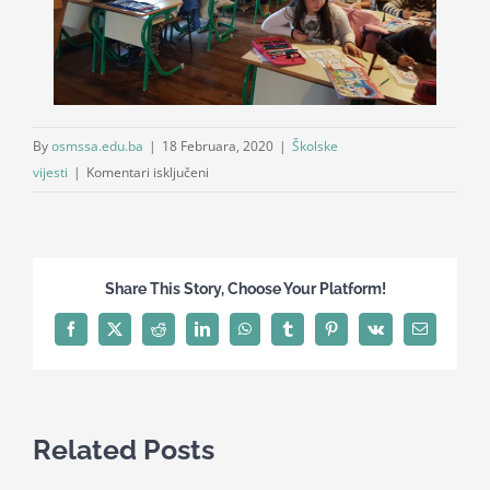
By
osmssa.edu.ba
|
18 Februara, 2020
|
Školske
za
vijesti
|
Komentari isključeni
Škola
u
prirodi,
IV-
Share This Story, Choose Your Platform!
3
Facebook
X
Reddit
LinkedIn
WhatsApp
Tumblr
Pinterest
Vk
Email
Related Posts