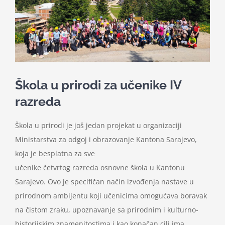
Nastava
Učenici
Školske vijesti
Škola u prirodi za učenike IV
razreda
Obavještenja
Škola u prirodi je još jedan projekat u organizaciji
Vijeće roditelja
Ministarstva za odgoj i obrazovanje Kantona Sarajevo,
koja je besplatna za sve
učenike četvrtog razreda osnovne škola u Kantonu
Kontakt
Sarajevo. Ovo je specifičan način izvođenja nastave u
prirodnom ambijentu koji učenicima omogućava boravak
na čistom zraku, upoznavanje sa prirodnim i kulturno-
historijskim znamenitostima i kao konačan cilj ima