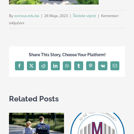
By
osmssa.edu.ba
|
26 Maja, 2023
|
Školske vijesti
|
Komentari
za
isključeni
Škola
u
prirodi
za
Share This Story, Choose Your Platform!
učenike
IV
Facebook
X
Reddit
LinkedIn
WhatsApp
Tumblr
Pinterest
Vk
Email
razreda
Related Posts