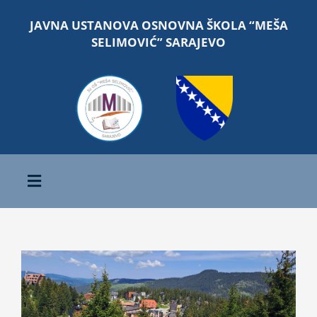
Skip
JAVNA USTANOVA OSNOVNA ŠKOLA “MEŠA
to
SELIMOVIĆ” SARAJEVO
content
Toggle
Navigation
Početna
View
O školi
Larger
Image