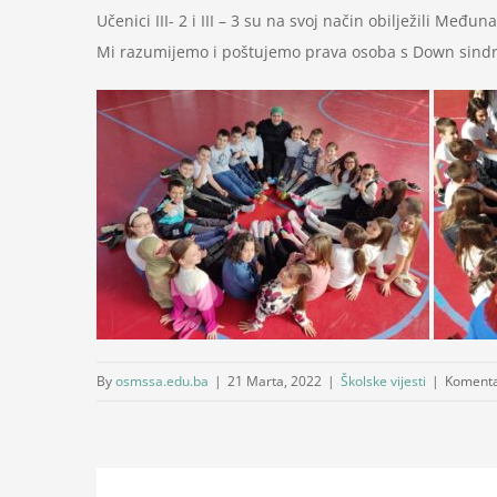
Učenici III- 2 i III – 3 su na svoj način obilježili M
Mi razumijemo i poštujemo prava osoba s Down sin
By
osmssa.edu.ba
|
21 Marta, 2022
|
Školske vijesti
|
Komentar