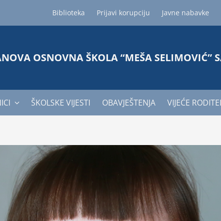
Biblioteka
Prijavi korupciju
Javne nabavke
ANOVA OSNOVNA ŠKOLA “MEŠA SELIMOVIĆ” 
ICI
ŠKOLSKE VIJESTI
OBAVJEŠTENJA
VIJEĆE RODITE