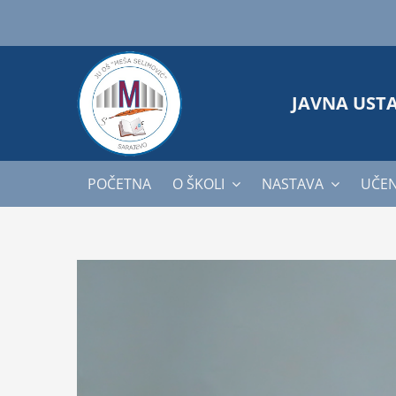
Skip
to
content
JAVNA UST
POČETNA
O ŠKOLI
NASTAVA
UČEN
View
Larger
Image