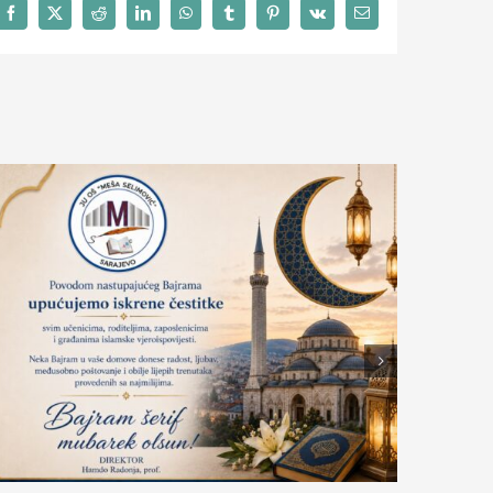
Facebook
X
Reddit
LinkedIn
WhatsApp
Tumblr
Pinterest
Vk
Email