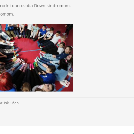
eđunarodni dan osoba Down sindromom.
dromom.
za
i isključeni
Svjetski
dan
osoba
sa