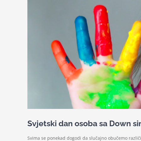
Svjetski dan osoba sa Down 
Svima se ponekad dogodi da slučajno obučemo različi