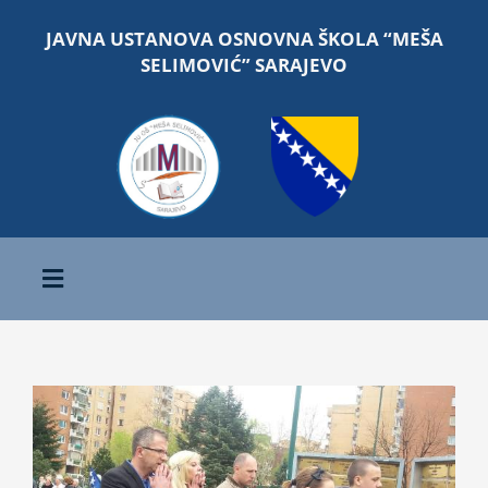
Skip
JAVNA USTANOVA OSNOVNA ŠKOLA “MEŠA
to
SELIMOVIĆ” SARAJEVO
content
Toggle
Navigation
Početna
O školi