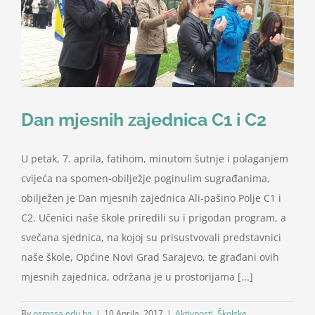
Nastava
Učenici
Školske vijesti
Dan mjesnih zajednica C1 i C2
Obavještenja
U petak, 7. aprila, fatihom, minutom šutnje i polaganjem
cvijeća na spomen-obilježje poginulim sugrađanima,
Vijeće roditelja
obilježen je Dan mjesnih zajednica Ali-pašino Polje C1 i
C2. Učenici naše škole priredili su i prigodan program, a
svečana sjednica, na kojoj su prisustvovali predstavnici
Kontakt
naše škole, Općine Novi Grad Sarajevo, te građani ovih
mjesnih zajednica, održana je u prostorijama [...]
By
osmssa.edu.ba
|
10 Aprila, 2017
|
Aktivnosti
,
Školske