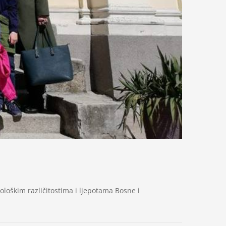
nološkim različitostima i ljepotama Bosne i