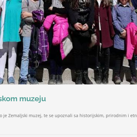
ljskom muzeju
o je Zemaljski muzej, te se upoznali sa historijskim, prirodnim i et