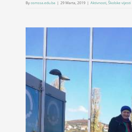
By
osmssa.edu.ba
|
29 Marta, 2019
|
Aktivnosti
,
Školske vijesti