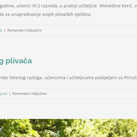
ove godine, učenici IV-2 razreda, u pratnji učiteljcie Ahmedine Kerić
ste za unapređivanje svojih plivačkih vještina.
za
ti
|
Komentari isključeni
Škola
plivanja:
IV-
g plivača
2
već
drugi
nike četvrtog razloga, učenicima i učiteljicama podijeljeni su Priruč
dan
na
za
jesti
|
Komentari isključeni
bazenu
Priručnik
o
plivanju
za
budućeg