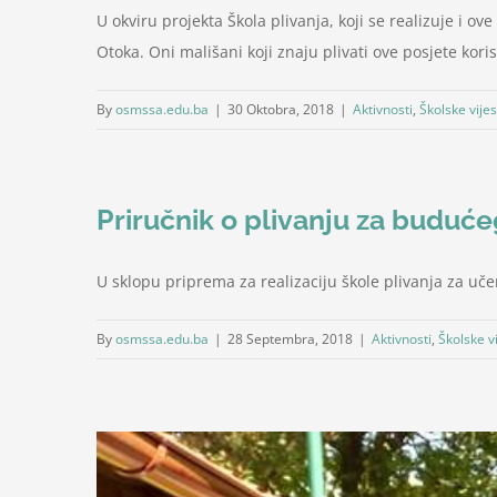
U okviru projekta Škola plivanja, koji se realizuje i 
Otoka. Oni mališani koji znaju plivati ove posjete kori
By
osmssa.edu.ba
|
30 Oktobra, 2018
|
Aktivnosti
,
Školske vijes
Priručnik o plivanju za buduće
U sklopu priprema za realizaciju škole plivanja za uče
By
osmssa.edu.ba
|
28 Septembra, 2018
|
Aktivnosti
,
Školske vi