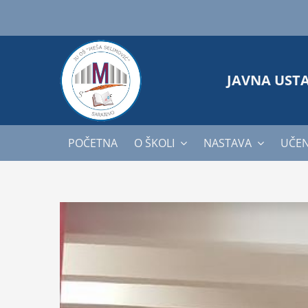
Skip
to
content
JAVNA UST
POČETNA
O ŠKOLI
NASTAVA
UČEN