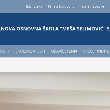
Biblioteka
Prijavi korupciju
Javne nabavke
ANOVA OSNOVNA ŠKOLA “MEŠA SELIMOVIĆ” 
ICI
ŠKOLSKE VIJESTI
OBAVJEŠTENJA
VIJEĆE RODITE