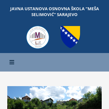
Skip
JAVNA USTANOVA OSNOVNA ŠKOLA “MEŠA
to
SELIMOVIĆ” SARAJEVO
content
Toggle
Navigation
Početna
O školi