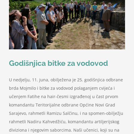
Nastava
Učenici
Školske vijesti
Godišnjica bitke za vodovod
Obavještenja
U nedjelju, 11. juna, obilježena je 25. godišnjica odbrane
Vijeće roditelja
brda Mojmilo i bitke za vodovod polaganjem cvijeća i
učenjem Fatihe na hair-česmi izgrađenoj u čast prvom
Kontakt
komandantu Teritorijalne odbrane Općine Novi Grad
Sarajevo, rahmetli Ramizu Salčinu, i na spomen-obilježju
rahmetli Nadiru Kahvedžiću, komandantu artiljerijskog
diviziona i njegovim saborcima. Naši učenici, koji su na