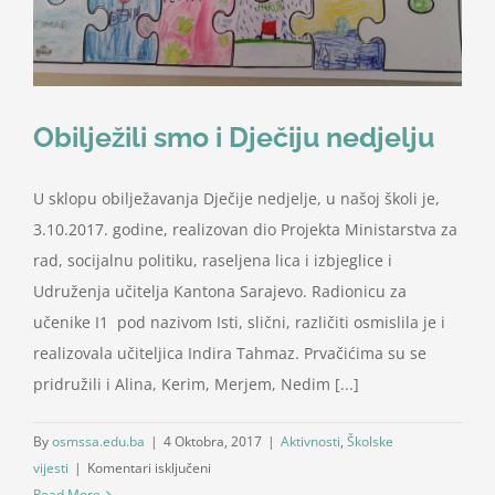
Obilježili smo i Dječiju nedjelju
U sklopu obilježavanja Dječije nedjelje, u našoj školi je,
3.10.2017. godine, realizovan dio Projekta Ministarstva za
rad, socijalnu politiku, raseljena lica i izbjeglice i
Udruženja učitelja Kantona Sarajevo. Radionicu za
učenike I1 pod nazivom Isti, slični, različiti osmislila je i
realizovala učiteljica Indira Tahmaz. Prvačićima su se
pridružili i Alina, Kerim, Merjem, Nedim [...]
By
osmssa.edu.ba
|
4 Oktobra, 2017
|
Aktivnosti
,
Školske
za
vijesti
|
Komentari isključeni
Obilježili
Read More