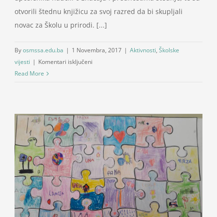
otvorili štednu knjižicu za svoj razred da bi skupljali
novac za Školu u prirodi. [...]
By
osmssa.edu.ba
|
1 Novembra, 2017
|
Aktivnosti
,
Školske
za
vijesti
|
Komentari isključeni
Učenici
Read More
I-
1
obilježili
Svjetski
dan
štednje