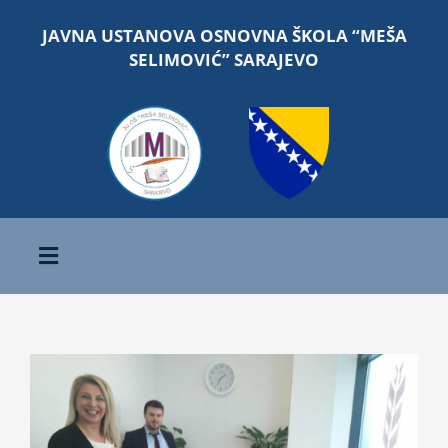
Skip
JAVNA USTANOVA OSNOVNA ŠKOLA “MEŠA
to
SELIMOVIĆ” SARAJEVO
content
Toggle
Navigation
Početna
O školi