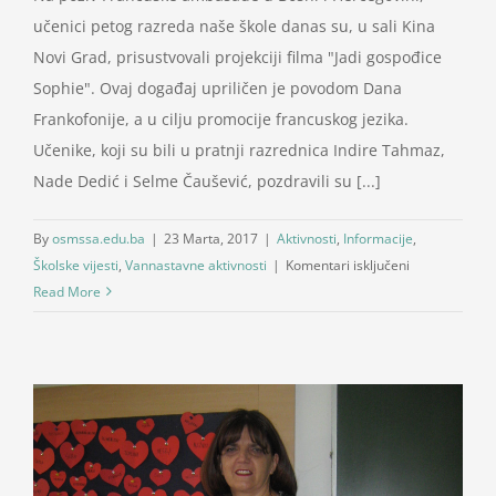
učenici petog razreda naše škole danas su, u sali Kina
Novi Grad, prisustvovali projekciji filma "Jadi gospođice
Sophie". Ovaj događaj upriličen je povodom Dana
Frankofonije, a u cilju promocije francuskog jezika.
Učenike, koji su bili u pratnji razrednica Indire Tahmaz,
Nade Dedić i Selme Čaušević, pozdravili su [...]
By
osmssa.edu.ba
|
23 Marta, 2017
|
Aktivnosti
,
Informacije
,
za
Školske vijesti
,
Vannastavne aktivnosti
|
Komentari isključeni
Upoznajmo
Read More
francuski
jezik!