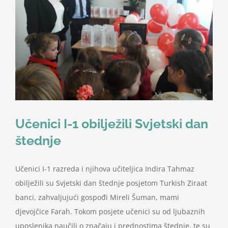
Nastava
Učenici
Školske vijesti
Obavještenja
Učenici I-1 obilježili Svjetski dan
štednje
Vijeće roditelja
Učenici I-1 razreda i njihova učiteljica Indira Tahmaz
Kontakt
obilježili su Svjetski dan štednje posjetom Turkish Ziraat
banci, zahvaljujući gospođi Mireli Šuman, mami
djevojčice Farah. Tokom posjete učenici su od ljubaznih
uposlenika naučili o značaju i prednostima štednje, te su