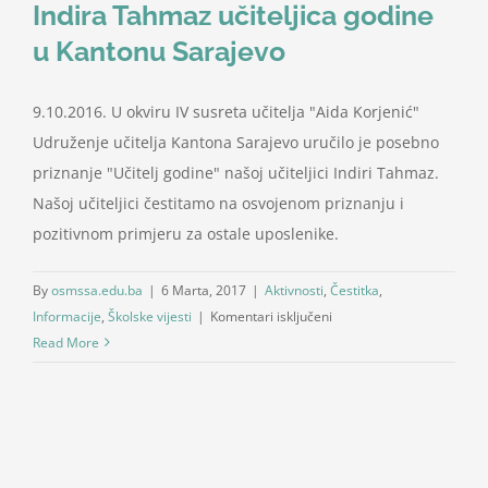
Indira Tahmaz učiteljica godine
u Kantonu Sarajevo
9.10.2016. U okviru IV susreta učitelja "Aida Korjenić"
Udruženje učitelja Kantona Sarajevo uručilo je posebno
priznanje "Učitelj godine" našoj učiteljici Indiri Tahmaz.
Našoj učiteljici čestitamo na osvojenom priznanju i
pozitivnom primjeru za ostale uposlenike.
By
osmssa.edu.ba
|
6 Marta, 2017
|
Aktivnosti
,
Čestitka
,
za
Informacije
,
Školske vijesti
|
Komentari isključeni
Indira
Read More
Tahmaz
učiteljica
godine
u
Kantonu