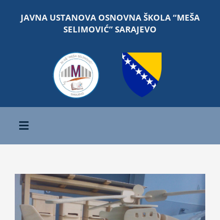
Skip
JAVNA USTANOVA OSNOVNA ŠKOLA “MEŠA
to
SELIMOVIĆ” SARAJEVO
content
Toggle
Navigation
Početna
O školi