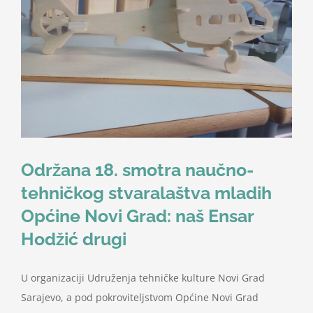
Nastava
Učenici
Školske vijesti
Obavještenja
Održana 18. smotra naučno-
tehničkog stvaralaštva mladih
Vijeće roditelja
Općine Novi Grad: naš Ensar
Hodžić drugi
Kontakt
U organizaciji Udruženja tehničke kulture Novi Grad
Sarajevo, a pod pokroviteljstvom Općine Novi Grad