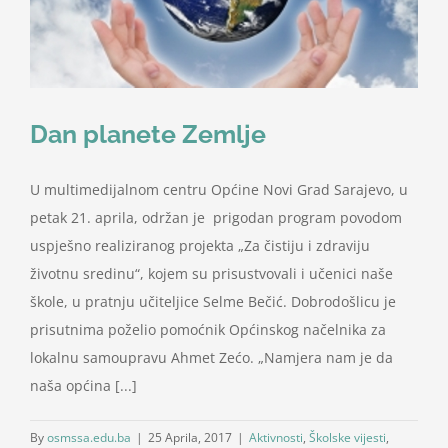
Dan planete Zemlje
U multimedijalnom centru Općine Novi Grad Sarajevo, u
petak 21. aprila, održan je prigodan program povodom
uspješno realiziranog projekta „Za čistiju i zdraviju
životnu sredinu“, kojem su prisustvovali i učenici naše
škole, u pratnju učiteljice Selme Bečić. Dobrodošlicu je
prisutnima poželio pomoćnik Općinskog načelnika za
lokalnu samoupravu Ahmet Zećo. „Namjera nam je da
naša općina [...]
By
osmssa.edu.ba
|
25 Aprila, 2017
|
Aktivnosti
,
Školske vijesti
,