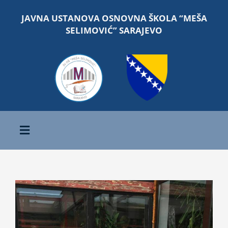
Skip
JAVNA USTANOVA OSNOVNA ŠKOLA “MEŠA
to
SELIMOVIĆ” SARAJEVO
content
Toggle
Navigation
Početna
O školi