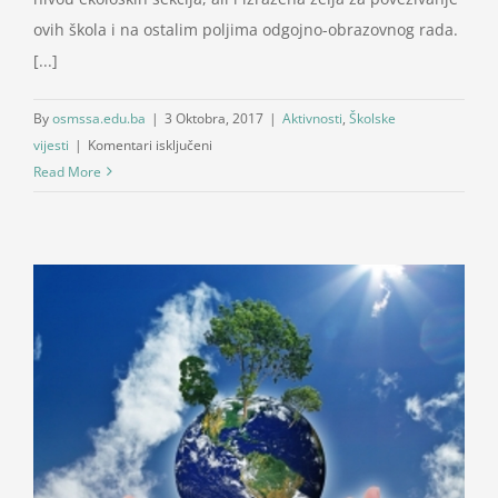
ovih škola i na ostalim poljima odgojno-obrazovnog rada.
[...]
By
osmssa.edu.ba
|
3 Oktobra, 2017
|
Aktivnosti
,
Školske
za
vijesti
|
Komentari isključeni
Saradnja
Read More
sa
OŠ
“Ilija
Jakovljević”
Mostar