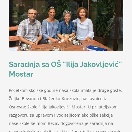
Nastava
Učenici
Školske vijesti
Obavještenja
Saradnja sa OŠ “Ilija Jakovljević”
Mostar
Vijeće roditelja
Početkom školske godine naša škola imala je drage goste,
Željku Bevanda i Blaženku Knezović, nastavnice iz
Kontakt
Osnovne škole "Ilija Jakovljević" Mostar. U prijateljskom
razgovoru sa upravom i voditeljicom ekološke sekcije
naše škole Selmom Bečić, dogovorena je saradnja na
nivou ekoloških sekcija, ali i izražena želja za povezivanje