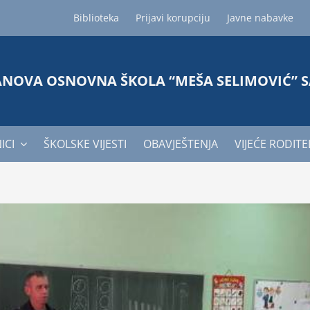
Biblioteka
Prijavi korupciju
Javne nabavke
ANOVA OSNOVNA ŠKOLA “MEŠA SELIMOVIĆ” 
ICI
ŠKOLSKE VIJESTI
OBAVJEŠTENJA
VIJEĆE RODITE