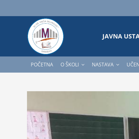
Skip
to
content
JAVNA UST
POČETNA
O ŠKOLI
NASTAVA
UČEN