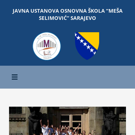
Skip
JAVNA USTANOVA OSNOVNA ŠKOLA “MEŠA
to
SELIMOVIĆ” SARAJEVO
content
Toggle
Navigation
Početna
View
O školi
Larger
Image