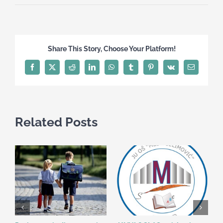
Treasure
hunt
i…
Pobjeda!
Share This Story, Choose Your Platform!
Facebook
X
Reddit
LinkedIn
WhatsApp
Tumblr
Pinterest
Vk
Email
Related Posts