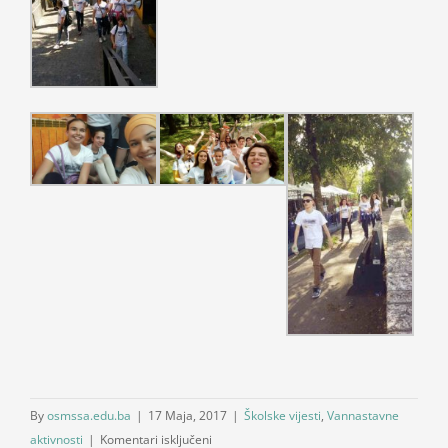
By
osmssa.edu.ba
|
17 Maja, 2017
|
Školske vijesti
,
Vannastavne
za
aktivnosti
|
Komentari isključeni