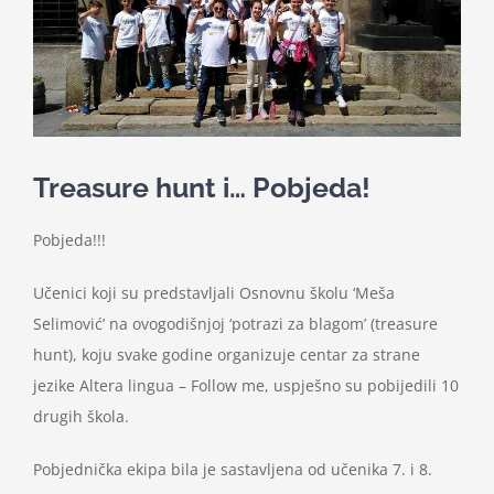
Nastava
Učenici
Školske vijesti
Treasure hunt i… Pobjeda!
Obavještenja
Pobjeda!!!
Učenici koji su predstavljali Osnovnu školu ‘Meša
Vijeće roditelja
Selimović’ na ovogodišnjoj ‘potrazi za blagom’ (treasure
hunt), koju svake godine organizuje centar za strane
Kontakt
jezike Altera lingua – Follow me, uspješno su pobijedili 10
drugih škola.
Pobjednička ekipa bila je sastavljena od učenika 7. i 8.