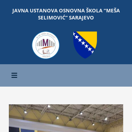
Skip
JAVNA USTANOVA OSNOVNA ŠKOLA “MEŠA
to
SELIMOVIĆ” SARAJEVO
content
Toggle
Navigation
Početna
View
O školi
Larger
Image