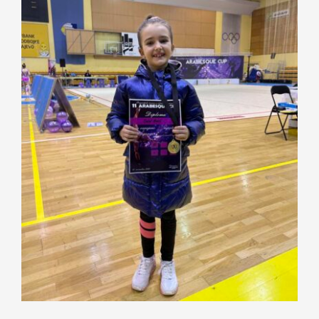
Nastava
Učenici
Školske vijesti
Obavještenja
Vijeće roditelja
Kontakt