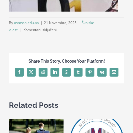
By
osmssa.edu.ba
|
21 Novembra, 2025
|
Školske
za
vijesti
|
Komentari isključeni
Učenica
II
2
osvojila
Share This Story, Choose Your Platform!
1.
mjesto
Facebook
X
Reddit
LinkedIn
WhatsApp
Tumblr
Pinterest
Vk
Email
na
ARABESQUE
CUP-
u
Related Posts