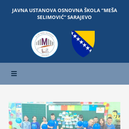
Skip
JAVNA USTANOVA OSNOVNA ŠKOLA “MEŠA
to
SELIMOVIĆ” SARAJEVO
content
Toggle
Navigation
Početna
View
O školi
Larger
Image