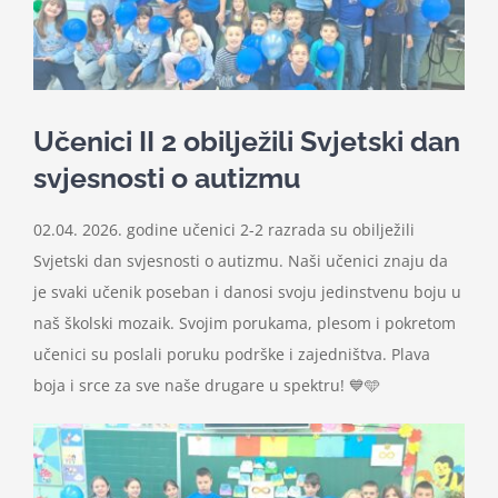
Nastava
Učenici
Učenici II 2 obilježili Svjetski dan
Školske vijesti
svjesnosti o autizmu
02.04. 2026. godine učenici 2-2 razrada su obilježili
Obavještenja
Svjetski dan svjesnosti o autizmu. Naši učenici znaju da
je svaki učenik poseban i danosi svoju jedinstvenu boju u
Vijeće roditelja
naš školski mozaik. Svojim porukama, plesom i pokretom
učenici su poslali poruku podrške i zajedništva. Plava
Kontakt
boja i srce za sve naše drugare u spektru! 💙🩵