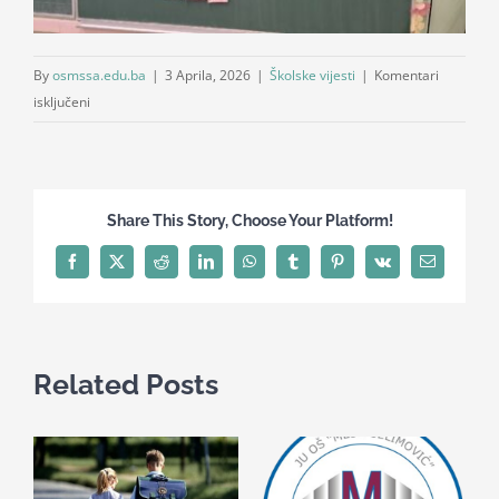
By
osmssa.edu.ba
|
3 Aprila, 2026
|
Školske vijesti
|
Komentari
za
isključeni
Učenici
II
2
obilježili
Share This Story, Choose Your Platform!
Svjetski
dan
Facebook
X
Reddit
LinkedIn
WhatsApp
Tumblr
Pinterest
Vk
Email
svjesnosti
o
autizmu
Related Posts