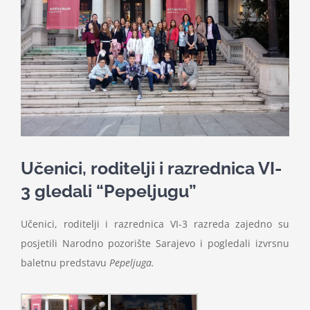
Nastava
Učenici
Školske vijesti
Obavještenja
Učenici, roditelji i razrednica VI-
3 gledali “Pepeljugu”
Vijeće roditelja
Učenici, roditelji i razrednica VI-3 razreda zajedno su
Kontakt
posjetili Narodno pozorište Sarajevo i pogledali izvrsnu
baletnu predstavu
Pepeljuga.