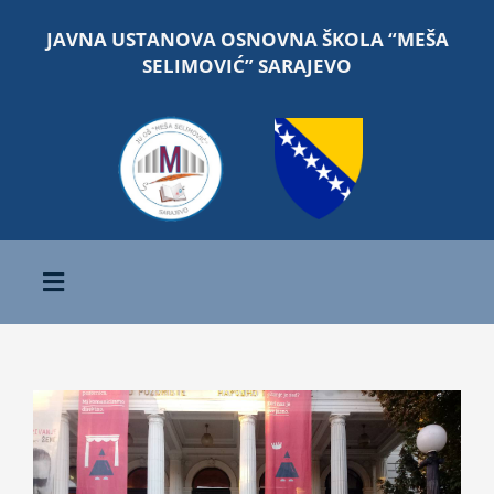
Skip
JAVNA USTANOVA OSNOVNA ŠKOLA “MEŠA
to
SELIMOVIĆ” SARAJEVO
content
Toggle
Navigation
Početna
View
O školi
Larger
Image