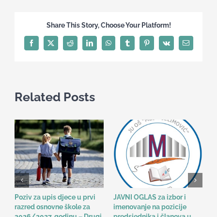
i
razrednica
Share This Story, Choose Your Platform!
VI-
3
Facebook
X
Reddit
LinkedIn
WhatsApp
Tumblr
Pinterest
Vk
Email
gledali
“Pepeljugu”
Related Posts
Poziv za upis djece u prvi
JAVNI OGLAS za izbor i
B
razred osnovne škole za
imenovanje na pozicije
o
2026/2027. godinu – Drugi
predsjednika i članova u
n