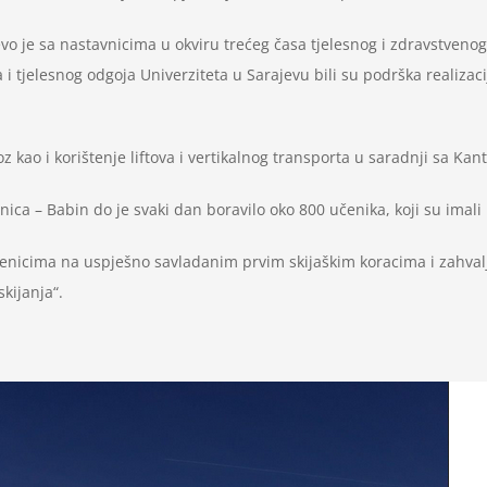
vo je sa nastavnicima u okviru trećeg časa tjelesnog i zdravstven
i tjelesnog odgoja Univerziteta u Sarajevu bili su podrška realizac
 kao i korištenje liftova i vertikalnog transporta u saradnji sa Ka
a – Babin do je svaki dan boravilo oko 800 učenika, koji su imali pri
čenicima na uspješno savladanim prvim skijaškim koracima i zahval
skijanja“.