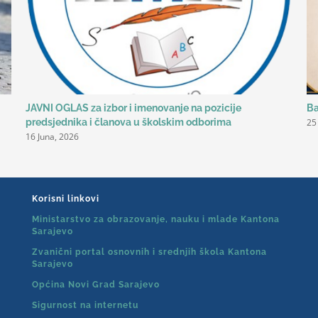
JAVNI OGLAS za izbor i imenovanje na pozicije
Ba
25
predsjednika i članova u školskim odborima
16 Juna, 2026
Korisni linkovi
Ministarstvo za obrazovanje, nauku i mlade Kantona
Sarajevo
Zvanični portal osnovnih i srednjih škola Kantona
Sarajevo
Općina Novi Grad Sarajevo
Sigurnost na internetu