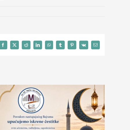
Facebook
X
Reddit
LinkedIn
WhatsApp
Tumblr
Pinterest
Vk
Email