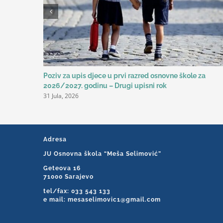
Poziv za upis djece u prvi razred osnovne škole za
2026/2027. godinu – Drugi upisni rok
31 Jula, 2026
Adresa
JU Osnovna škola “Meša Selimović”
Geteova 16
71000 Sarajevo
tel/fax: 033 543 133
e mail: mesaselimovic1@gmail.com