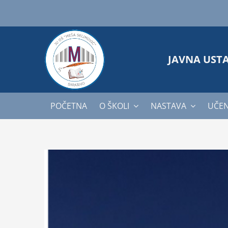
Skip
to
content
JAVNA UST
POČETNA
O ŠKOLI
NASTAVA
UČEN
View
Larger
Image