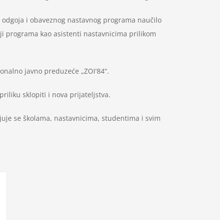
og odgoja i obaveznog nastavnog programa naučilo
iji programa kao asistenti nastavnicima prilikom
ntonalno javno preduzeće „ZOI'84“.
liku sklopiti i nova prijateljstva.
juje se školama, nastavnicima, studentima i svim