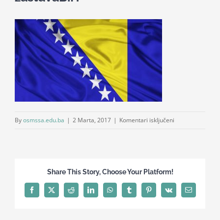
Nastava
Učenici
Školske vijesti
Obavještenja
za
By
osmssa.edu.ba
|
2 Marta, 2017
|
Komentari isključeni
zastavaBiH
Vijeće roditelja
Kontakt
Share This Story, Choose Your Platform!
Facebook
X
Reddit
LinkedIn
WhatsApp
Tumblr
Pinterest
Vk
Email