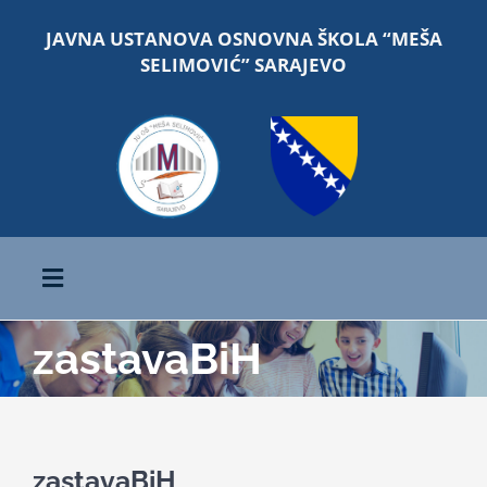
Skip
JAVNA USTANOVA OSNOVNA ŠKOLA “MEŠA
to
SELIMOVIĆ” SARAJEVO
content
Toggle
Navigation
zastavaBiH
Početna
O školi
zastavaBiH