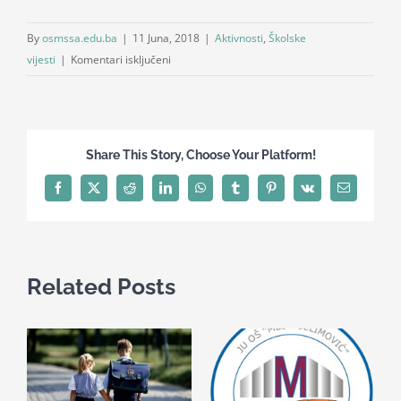
By
osmssa.edu.ba
|
11 Juna, 2018
|
Aktivnosti
,
Školske
za
vijesti
|
Komentari isključeni
Zdrava
hrana
Share This Story, Choose Your Platform!
Facebook
X
Reddit
LinkedIn
WhatsApp
Tumblr
Pinterest
Vk
Email
Related Posts