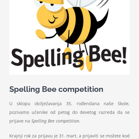
Nastava
Učenici
Školske vijesti
Obavještenja
Vijeće roditelja
Spelling Bee competition
U sklopu obilježavanja 35. rođendana naše škole,
Kontakt
pozivamo učenike od petog do devetog razreda da se
prijave na
Spelling Bee competition
.
Krajnji rok za prijavu je 31. mart, a prijaviti se možete kod