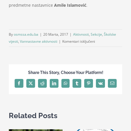
predmetne nastavnice
Amile Islamović
.
By
osmssa.edu.ba
|
20 Marta, 2017
|
Aktivnosti
,
Sekcije
,
Školske
za
vijesti
,
Vannastavne aktivnosti
|
Komentari isključeni
Spelling
Bee
competition
Share This Story, Choose Your Platform!
Facebook
X
Reddit
LinkedIn
WhatsApp
Tumblr
Pinterest
Vk
Email
Related Posts