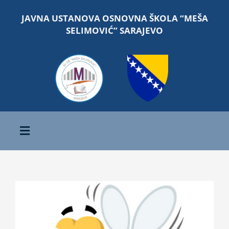
Skip
JAVNA USTANOVA OSNOVNA ŠKOLA “MEŠA
to
SELIMOVIĆ” SARAJEVO
content
Toggle
Navigation
Početna
View
O školi
Larger
Image