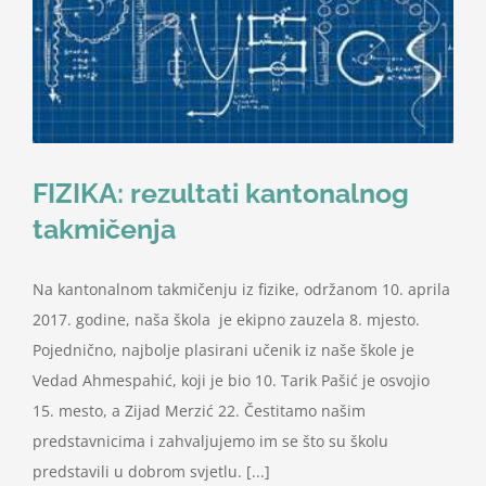
FIZIKA: rezultati kantonalnog
takmičenja
Na kantonalnom takmičenju iz fizike, održanom 10. aprila
2017. godine, naša škola je ekipno zauzela 8. mjesto.
Pojednično, najbolje plasirani učenik iz naše škole je
Vedad Ahmespahić, koji je bio 10. Tarik Pašić je osvojio
15. mesto, a Zijad Merzić 22. Čestitamo našim
predstavnicima i zahvaljujemo im se što su školu
predstavili u dobrom svjetlu. [...]