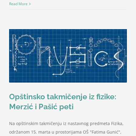
U
Read More
susret
rođendanu
škole:
Proba
recitatorsko-
dramske
sekcije,
I
razred
Opštinsko takmičenje iz fizike:
Merzić i Pašić peti
Na opštinskim takmičenju iz nastavnog predmeta Fizika,
održanom 15. marta u prostorijama OŠ "Fatima Gunić",