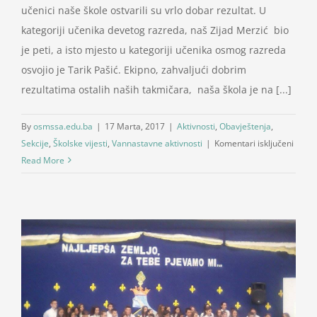
učenici naše škole ostvarili su vrlo dobar rezultat. U
kategoriji učenika devetog razreda, naš Zijad Merzić bio
je peti, a isto mjesto u kategoriji učenika osmog razreda
osvojio je Tarik Pašić. Ekipno, zahvaljući dobrim
rezultatima ostalih naših takmičara, naša škola je na [...]
By
osmssa.edu.ba
|
17 Marta, 2017
|
Aktivnosti
,
Obavještenja
,
za
Sekcije
,
Školske vijesti
,
Vannastavne aktivnosti
|
Komentari isključeni
Opšti
Read More
takmi
iz
fizike:
Merzi
i
Pašić
peti