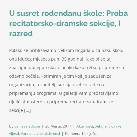
U susret rođendanu škole: Proba
recitatorsko-dramske sekcije, I
razred
Polako se približavamo velikom događaju za našu školu -
ona idućeg mjeseca puni 35 godina! Kako bi se taj
značajni jubilej proslavio onako kako treba, pripreme su
odavno počele. Forimiran je tim koji je zadužen za
organizaciju, a voditelji sekcija uveliko rade na
pripremanju programa. U galeriji Vam predstavljamo
djelić atmosfere sa priprema recitatorsko-dramske
sekcije [...]
By
osmssa.edu.ba
|
20 Marta, 2017
|
Aktivnosti
,
Sekcije
,
Školske
za
vijesti
,
Vannastavne aktivnosti
|
Komentari isključeni