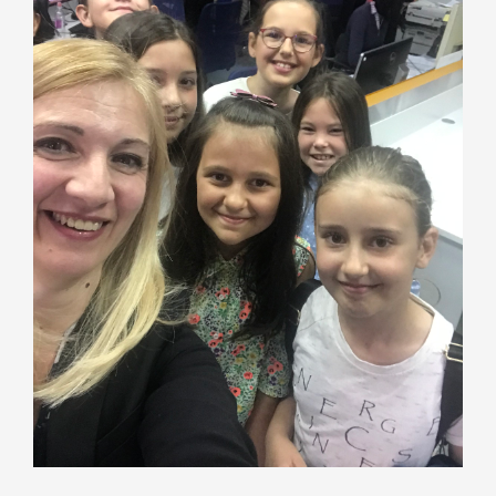
Nastava
Učenici
Školske vijesti
Obavještenja
Vijeće roditelja
Kontakt