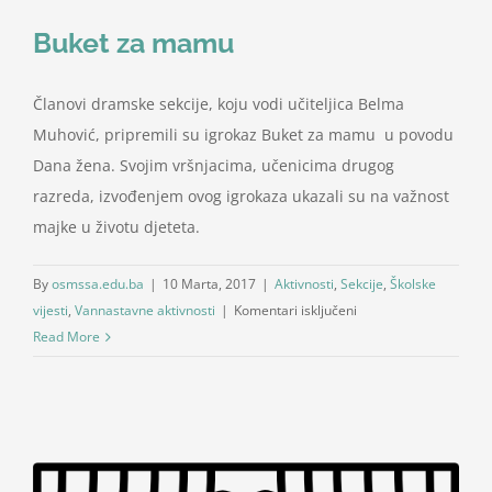
Buket za mamu
Članovi dramske sekcije, koju vodi učiteljica Belma
Muhović, pripremili su igrokaz Buket za mamu u povodu
Dana žena. Svojim vršnjacima, učenicima drugog
razreda, izvođenjem ovog igrokaza ukazali su na važnost
majke u životu djeteta.
By
osmssa.edu.ba
|
10 Marta, 2017
|
Aktivnosti
,
Sekcije
,
Školske
za
vijesti
,
Vannastavne aktivnosti
|
Komentari isključeni
Buket
Read More
za
mamu