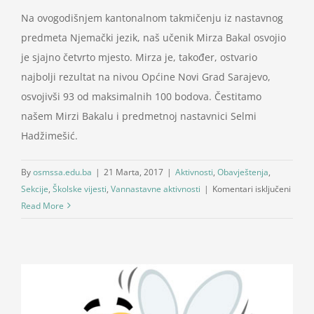
Na ovogodišnjem kantonalnom takmičenju iz nastavnog
predmeta Njemački jezik, naš učenik Mirza Bakal osvojio
je sjajno četvrto mjesto. Mirza je, također, ostvario
najbolji rezultat na nivou Općine Novi Grad Sarajevo,
osvojivši 93 od maksimalnih 100 bodova. Čestitamo
našem Mirzi Bakalu i predmetnoj nastavnici Selmi
Hadžimešić.
By
osmssa.edu.ba
|
21 Marta, 2017
|
Aktivnosti
,
Obavještenja
,
za
Sekcije
,
Školske vijesti
,
Vannastavne aktivnosti
|
Komentari isključeni
Njema
Read More
jezik,
kanto
takmi
Mirza
Bakal
četvrt