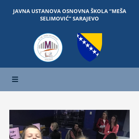
Skip
JAVNA USTANOVA OSNOVNA ŠKOLA “MEŠA
to
SELIMOVIĆ” SARAJEVO
content
Toggle
Navigation
Početna
O školi