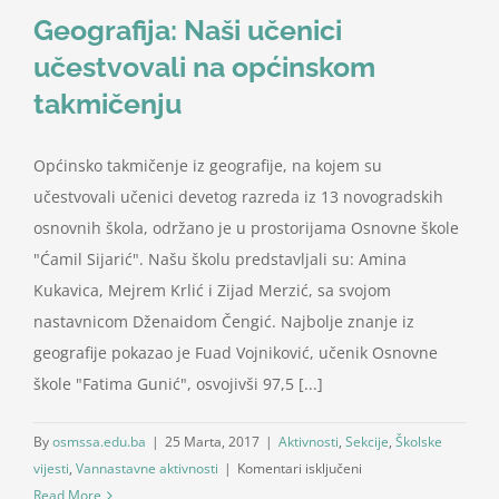
Geografija: Naši učenici
učestvovali na općinskom
takmičenju
Općinsko takmičenje iz geografije, na kojem su
učestvovali učenici devetog razreda iz 13 novogradskih
osnovnih škola, održano je u prostorijama Osnovne škole
"Ćamil Sijarić". Našu školu predstavljali su: Amina
Kukavica, Mejrem Krlić i Zijad Merzić, sa svojom
nastavnicom Dženaidom Čengić. Najbolje znanje iz
geografije pokazao je Fuad Vojniković, učenik Osnovne
škole "Fatima Gunić", osvojivši 97,5 [...]
By
osmssa.edu.ba
|
25 Marta, 2017
|
Aktivnosti
,
Sekcije
,
Školske
za
vijesti
,
Vannastavne aktivnosti
|
Komentari isključeni
Geografija:
Read More