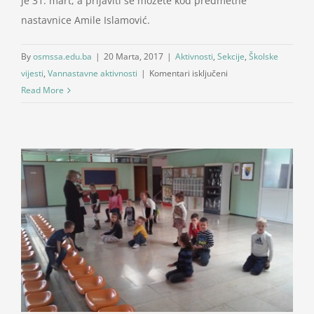
je 31. mart, a prijaviti se možete kod predmetne
nastavnice Amile Islamović.
By
osmssa.edu.ba
|
20 Marta, 2017
|
Aktivnosti
,
Sekcije
,
Školske
za
vijesti
,
Vannastavne aktivnosti
|
Komentari isključeni
Spelling
Read More
Bee
competition