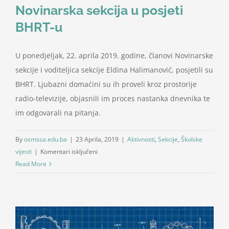
Novinarska sekcija u posjeti
BHRT-u
U ponedjeljak, 22. aprila 2019. godine, članovi Novinarske
sekcije i voditeljica sekcije Eldina Halimanović, posjetili su
BHRT. Ljubazni domaćini su ih proveli kroz prostorije
radio-televizije, objasnili im proces nastanka dnevnika te
im odgovarali na pitanja.
By
osmssa.edu.ba
|
23 Aprila, 2019
|
Aktivnosti
,
Sekcije
,
Školske
za
vijesti
|
Komentari isključeni
Novinarska
Read More
sekcija
u
posjeti
BHRT-
u